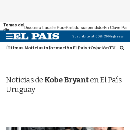
Temas del
Discurso Lacalle Pou
Partido suspendido
En Clave País
día:
M
Suscribite al 50% OFF
Ingresar
e
n
Últimas Noticias
Información
El País +
Ovación
TV Show
M
u
o
s
t
r
Noticias de
Kobe Bryant
en El País
a
r
Uruguay
b
�
s
q
u
e
d