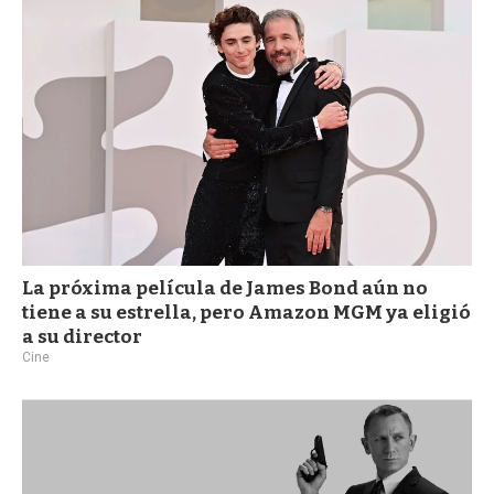
a
La próxima película de James Bond aún no
tiene a su estrella, pero Amazon MGM ya eligió
a su director
Cine