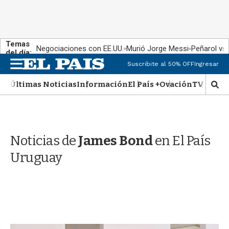
Temas
Negociaciones con EE.UU.
Murió Jorge Messi
Peñarol vs
del día:
M
Suscribite al 50% OFF
Ingresar
e
n
Últimas Noticias
Información
El País +
Ovación
TV Show
M
u
o
s
t
r
Noticias de
James Bond
en El País
a
r
Uruguay
b
�
s
q
u
e
d