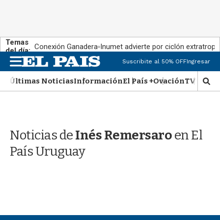
Temas
Conexión Ganadera
Inumet advierte por ciclón extratropi
del día:
M
Suscribite al 50% OFF
Ingresar
e
n
Últimas Noticias
Información
El País +
Ovación
TV Show
M
u
o
s
t
r
Noticias de
Inés Remersaro
en El
a
r
País Uruguay
b
�
s
q
u
e
d