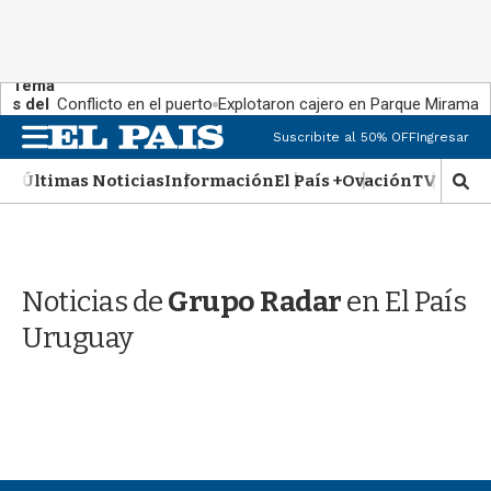
Tema
s del
Conflicto en el puerto
Explotaron cajero en Parque Miramar
día:
M
Suscribite al 50% OFF
Ingresar
e
n
Últimas Noticias
Información
El País +
Ovación
TV Show
M
u
o
s
t
r
Noticias de
Grupo Radar
en El País
a
r
Uruguay
b
�
s
q
u
e
d