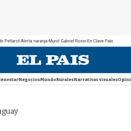
 de Peñarol
Alerta naranja
Murió Gabriel Rossi
En Clave País
ienestar
Negocios
Mundo
Rurales
Narrativas visuales
Opin
ruguay