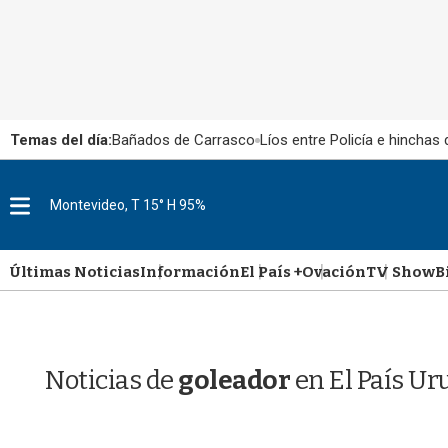
Temas del día:
Bañados de Carrasco
Líos entre Policía e hinchas
M
Montevideo, T 15° H 95%
e
n
u
Últimas Noticias
Información
El País +
Ovación
TV Show
B
Noticias de
goleador
en El País U