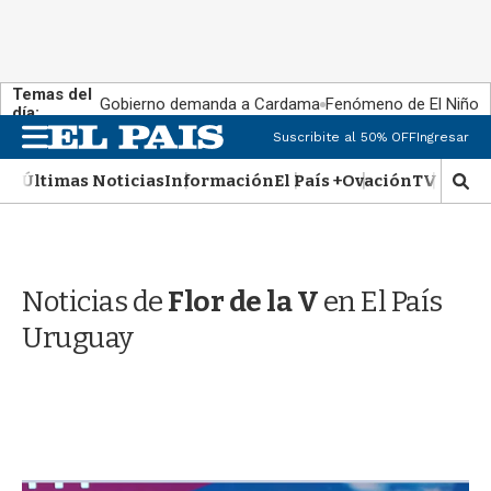
Temas del
Gobierno demanda a Cardama
Fenómeno de El Niño
día:
M
Suscribite al 50% OFF
Ingresar
e
n
Últimas Noticias
Información
El País +
Ovación
TV Show
M
u
o
s
t
r
Noticias de
Flor de la V
en El País
a
r
Uruguay
b
�
s
q
u
e
d