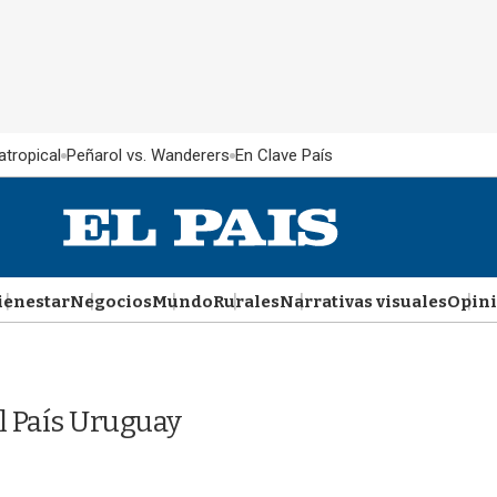
atropical
Peñarol vs. Wanderers
En Clave País
ienestar
Negocios
Mundo
Rurales
Narrativas visuales
Opin
l País Uruguay