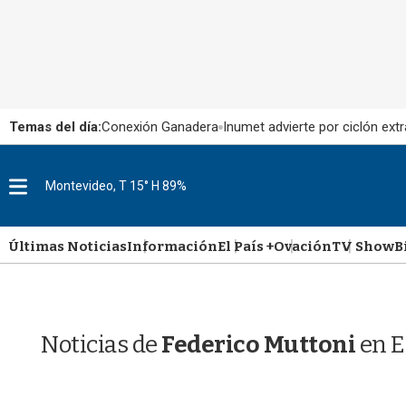
Temas del día:
Conexión Ganadera
Inumet advierte por ciclón extr
M
Montevideo, T 15° H 89%
e
n
u
Últimas Noticias
Información
El País +
Ovación
TV Show
B
Noticias de
Federico Muttoni
en E