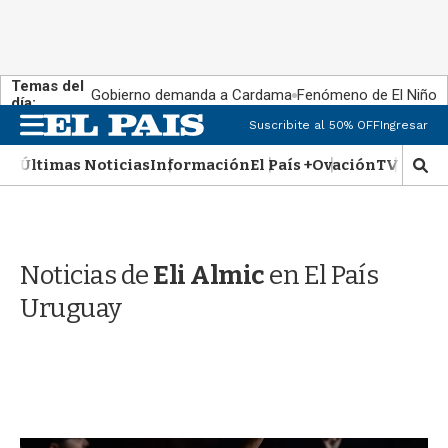
Temas del
Gobierno demanda a Cardama
Fenómeno de El Niño
día:
M
Suscribite al 50% OFF
Ingresar
e
n
Últimas Noticias
Información
El País +
Ovación
TV Show
M
u
o
s
t
r
Noticias de
Eli Almic
en El País
a
r
Uruguay
b
�
s
q
u
e
d