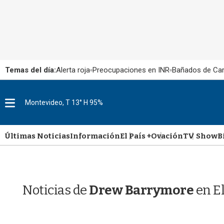
Temas del día:
Alerta roja
Preocupaciones en INR
Bañados de Ca
M
Montevideo, T 13° H 95%
e
n
u
Últimas Noticias
Información
El País +
Ovación
TV Show
B
Noticias de
Drew Barrymore
en El