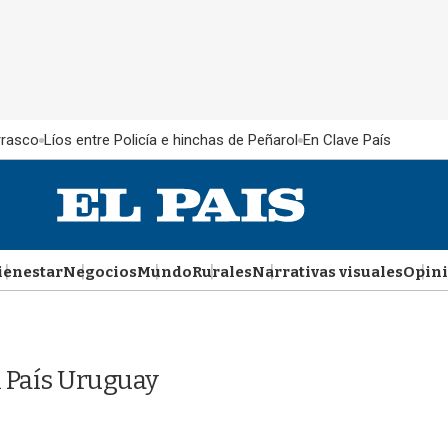
rrasco
Líos entre Policía e hinchas de Peñarol
En Clave País
ienestar
Negocios
Mundo
Rurales
Narrativas visuales
Opin
 País Uruguay