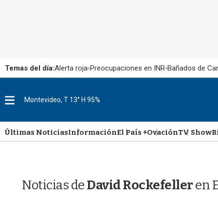
Temas del día:
Alerta roja
Preocupaciones en INR
Bañados de Ca
M
Montevideo, T 13° H 95%
e
n
u
Últimas Noticias
Información
El País +
Ovación
TV Show
B
Noticias de
David Rockefeller
en E