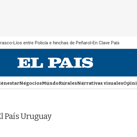
rrasco
Líos entre Policía e hinchas de Peñarol
En Clave País
ienestar
Negocios
Mundo
Rurales
Narrativas visuales
Opin
l País Uruguay