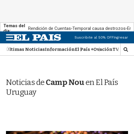
Temas del
Rendición de Cuentas
Temporal causa destrozos
En 
día:
M
Suscribite al 50% OFF
Ingresar
e
n
Últimas Noticias
Información
El País +
Ovación
TV Show
M
u
o
s
t
r
Noticias de
Camp Nou
en El País
a
r
Uruguay
b
�
s
q
u
e
d