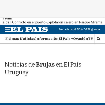
Tema
s del
Conflicto en el puerto
Explotaron cajero en Parque Miramar
día:
M
Suscribite al 50% OFF
Ingresar
e
n
Últimas Noticias
Información
El País +
Ovación
TV Show
M
u
o
s
t
r
Noticias de
Brujas
en El País
a
r
Uruguay
b
�
s
q
u
e
d