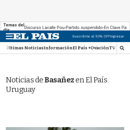
Temas del
Discurso Lacalle Pou
Partido suspendido
En Clave País
día:
M
Suscribite al 50% OFF
Ingresar
e
n
Últimas Noticias
Información
El País +
Ovación
TV Show
M
u
o
s
t
r
Noticias de
Basañez
en El País
a
r
Uruguay
b
�
s
q
u
e
d