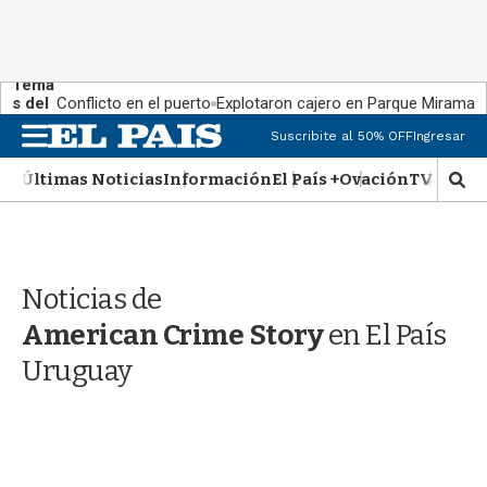
Tema
s del
Conflicto en el puerto
Explotaron cajero en Parque Miramar
día:
M
Suscribite al 50% OFF
Ingresar
e
n
Últimas Noticias
Información
El País +
Ovación
TV Show
M
u
o
s
t
r
Noticias de
a
r
American Crime Story
en El País
b
�
Uruguay
s
q
u
e
d