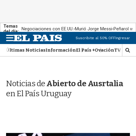
Temas
Negociaciones con EE.UU.
Murió Jorge Messi
Peñarol vs
del día:
M
Suscribite al 50% OFF
Ingresar
e
n
Últimas Noticias
Información
El País +
Ovación
TV Show
M
u
o
s
t
r
Noticias de
Abierto de Ausrtalia
a
r
en El País Uruguay
b
�
s
q
u
e
d