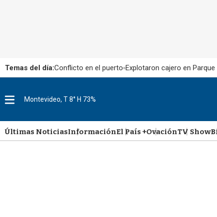
Temas del día:
Conflicto en el puerto
Explotaron cajero en Parque
M
Montevideo, T 8° H 73%
e
n
u
Últimas Noticias
Información
El País +
Ovación
TV Show
B