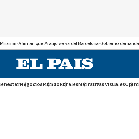
 Miramar
Afirman que Araujo se va del Barcelona
Gobierno demanda
ienestar
Negocios
Mundo
Rurales
Narrativas visuales
Opin