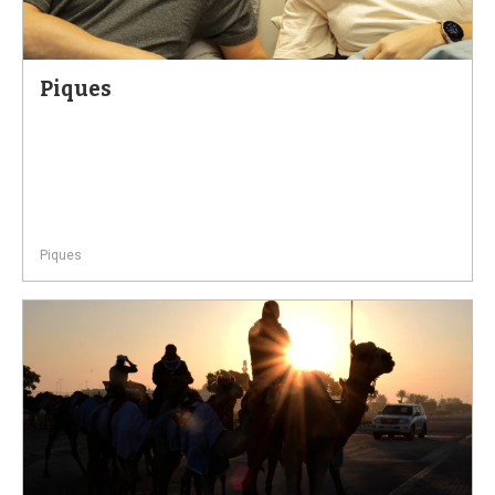
Piques
Piques