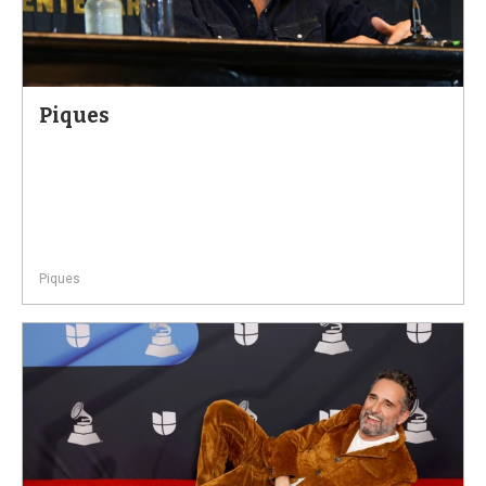
Piques
Piques