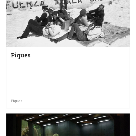
Piques
Piques