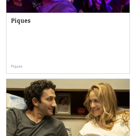
a
Piques
Piques