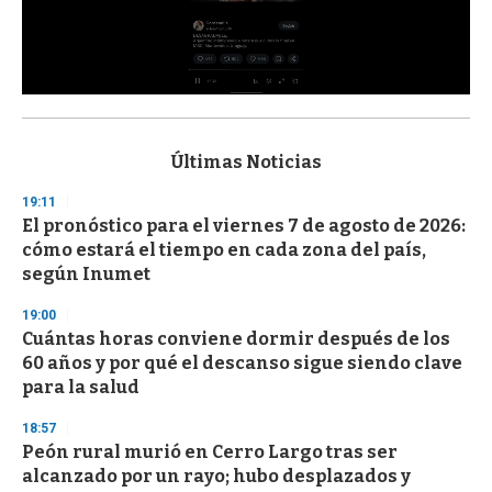
0
s
e
c
Últimas Noticias
o
n
19:11
d
El pronóstico para el viernes 7 de agosto de 2026:
s
o
cómo estará el tiempo en cada zona del país,
f
según Inumet
3
3
s
19:00
e
Cuántas horas conviene dormir después de los
c
60 años y por qué el descanso sigue siendo clave
o
n
para la salud
d
s
18:57
Peón rural murió en Cerro Largo tras ser
alcanzado por un rayo; hubo desplazados y