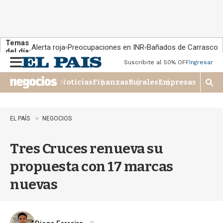
Temas
Alerta roja
Preocupaciones en INR
Bañados de Carrasco
del día:
Suscribite al 50% OFF
Ingresar
M
e
Noticias
Finanzas
Rurales
Empresas
n
M
u
o
s
t
EL PAÍS
NEGOCIOS
r
a
Tres Cruces renueva su
r
b
propuesta con 17 marcas
�
s
nuevas
q
u
e
d