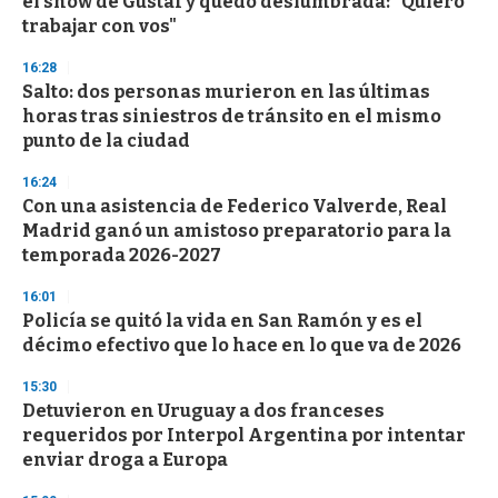
el show de Gustaf y quedó deslumbrada: "Quiero
o
n
trabajar con vos"
d
s
16:28
Salto: dos personas murieron en las últimas
horas tras siniestros de tránsito en el mismo
punto de la ciudad
16:24
Con una asistencia de Federico Valverde, Real
Madrid ganó un amistoso preparatorio para la
temporada 2026-2027
16:01
Policía se quitó la vida en San Ramón y es el
décimo efectivo que lo hace en lo que va de 2026
15:30
Detuvieron en Uruguay a dos franceses
requeridos por Interpol Argentina por intentar
enviar droga a Europa