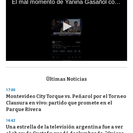
El mal momento de Yanina Gasañol con un hincha argentino en "Subrayado"
0
s
e
c
Últimas Noticias
o
n
17:00
d
Montevideo City Torque vs. Peñarol por el Torneo
s
o
Clausura en vivo: partido que promete en el
f
Parque Rivera
3
3
s
16:42
e
Una estrella de la televisión argentina fue a ver
c