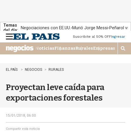
Temas
Negociaciones con EE.UU.
Murió Jorge Messi
Peñarol vs
del día:
Suscribite al 50% OFF
Ingresar
M
e
Noticias
Finanzas
Rurales
Empresas
n
M
u
o
s
t
EL PAÍS
NEGOCIOS
RURALES
r
a
Proyectan leve caída para
r
b
exportaciones forestales
�
s
q
u
15/01/2018, 06:00
e
d
Compartir esta noticia