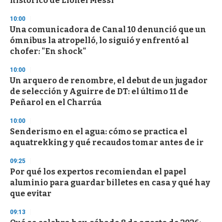
histórico de Lionel Messi
f
3
10:00
3
s
Una comunicadora de Canal 10 denunció que un
e
ómnibus la atropelló, lo siguió y enfrentó al
c
chofer: "En shock"
o
n
d
10:00
s
Un arquero de renombre, el debut de un jugador
de selección y Aguirre de DT: el último 11 de
Peñarol en el Charrúa
10:00
Senderismo en el agua: cómo se practica el
aquatrekking y qué recaudos tomar antes de ir
09:25
Por qué los expertos recomiendan el papel
aluminio para guardar billetes en casa y qué hay
que evitar
09:13