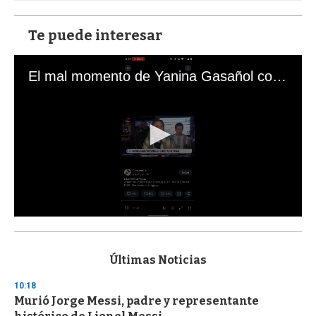
Te puede interesar
El mal momento de Yanina Gasañol con un hincha argentino en "Subrayado"
0
s
e
c
Últimas Noticias
o
n
10:18
d
Murió Jorge Messi, padre y representante
s
o