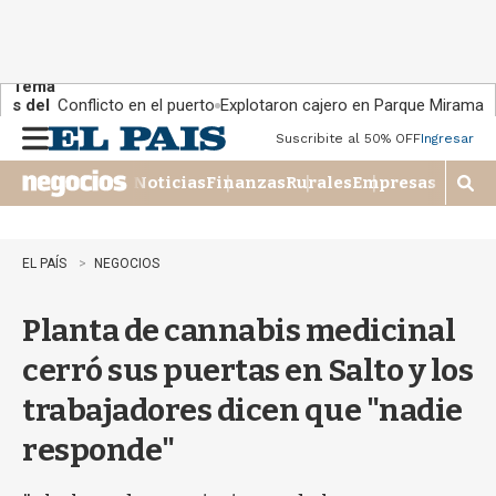
Tema
s del
Conflicto en el puerto
Explotaron cajero en Parque Miramar
día:
Suscribite al 50% OFF
Ingresar
M
e
Noticias
Finanzas
Rurales
Empresas
n
M
u
o
s
t
EL PAÍS
NEGOCIOS
r
a
Planta de cannabis medicinal
r
b
cerró sus puertas en Salto y los
�
s
trabajadores dicen que "nadie
q
u
responde"
e
d