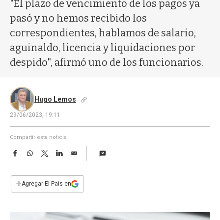
a
"El plazo de vencimiento de los pagos ya
pasó y no hemos recibido los
correspondientes, hablamos de salario,
aguinaldo, licencia y liquidaciones por
despido", afirmó uno de los funcionarios.
Hugo Lemos
29/06/2023, 19:11
Compartir esta noticia
F
W
T
L
E
a
h
w
i
m
c
a
i
n
a
e
t
t
k
i
+
Agregar El País en
b
s
t
e
l
o
A
e
d
o
p
r
I
k
p
n