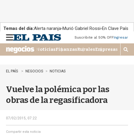
Temas del día:
Alerta naranja
Murió Gabriel Rossi
En Clave País
Suscribite al 50% OFF
Ingresar
M
e
Noticias
Finanzas
Rurales
Empresas
n
M
u
o
s
t
EL PAÍS
NEGOCIOS
NOTICIAS
r
a
Vuelve la polémica por las
r
b
obras de la regasificadora
�
s
q
u
07/02/2015, 07:22
e
d
Compartir esta noticia