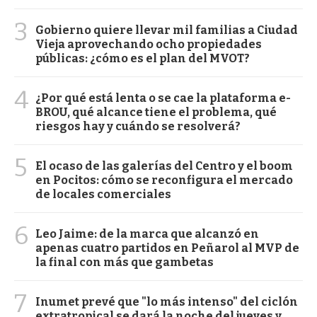
3
Gobierno quiere llevar mil familias a Ciudad
Vieja aprovechando ocho propiedades
públicas: ¿cómo es el plan del MVOT?
4
¿Por qué está lenta o se cae la plataforma e-
BROU, qué alcance tiene el problema, qué
riesgos hay y cuándo se resolverá?
5
El ocaso de las galerías del Centro y el boom
en Pocitos: cómo se reconfigura el mercado
de locales comerciales
6
Leo Jaime: de la marca que alcanzó en
apenas cuatro partidos en Peñarol al MVP de
la final con más que gambetas
7
Inumet prevé que "lo más intenso" del ciclón
extratropical se dará la noche del jueves y