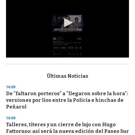
0
s
e
c
Últimas Noticias
o
n
16:09
d
De "faltaron porteros" a "llegaron sobre la hora":
s
o
versiones por líos entre la Policía e hinchas de
f
Peñarol
3
3
s
16:09
e
Talleres, títeres y un cierre de lujo con Hugo
c
Fattoruso: así será la nueva edición del Paseo Sur
o