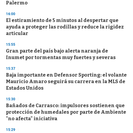
n
Palermo
d
s
16:00
El estiramiento de 5 minutos al despertar que
ayuda a proteger las rodillas y reduce la rigidez
articular
15:55
Gran parte del país bajo alerta naranja de
Inumet por tormentas muy fuertes y severas
15:37
Baja importante en Defensor Sporting: el volante
Mauricio Amaro seguirá su carrera en la MLS de
Estados Unidos
15:30
Bañados de Carrasco: impulsores sostienen que
protección de humedales por parte de Ambiente
"no afecta" iniciativa
15:29