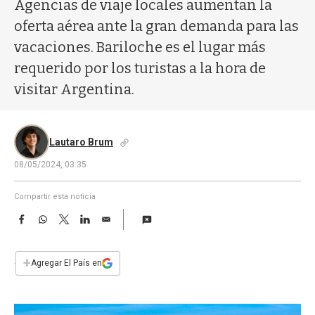
a
Agencias de viaje locales aumentan la
oferta aérea ante la gran demanda para las
vacaciones. Bariloche es el lugar más
requerido por los turistas a la hora de
visitar Argentina.
Lautaro Brum
08/05/2024, 03:35
Compartir esta noticia
F
W
T
L
E
a
h
w
i
m
c
a
i
n
a
e
t
t
k
i
+
Agregar El País en
b
s
t
e
l
o
A
e
d
o
p
r
I
k
p
n