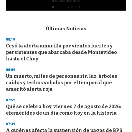
0
s
e
c
Últimas Noticias
o
n
08:19
d
Cesó la alerta amarilla por vientos fuertes y
s
o
persistentes que abarcaba desde Montevideo
f
hasta el Chuy
3
3
s
08:09
e
Un muerto, miles de personas sin luz, árboles
c
caídos y techos volados por el temporal que
o
n
ameritó alerta roja
d
s
07:52
Qué se celebra hoy, viernes 7 de agosto de 2026:
efemérides de un día como hoy en la historia
07:39
A quiénes afecta la suspensión de pagos de BPS