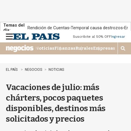
Temas del
Rendición de Cuentas
Temporal causa destrozos
En 
día:
Suscribite al 50% OFF
Ingresar
M
e
Noticias
Finanzas
Rurales
Empresas
n
M
u
o
s
t
EL PAÍS
NEGOCIOS
NOTICIAS
r
a
Vacaciones de julio: más
r
b
chárters, pocos paquetes
�
s
disponibles, destinos más
q
u
solicitados y precios
e
d