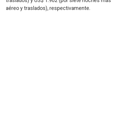
traslados) y US$ 1.902 (por siete noches más
aéreo y traslados), respectivamente.