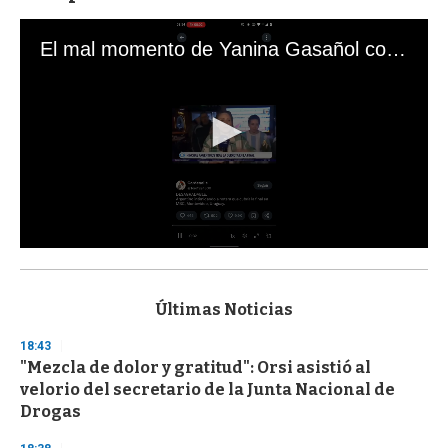
El mal momento de Yanina Gasañol con un hincha argentino en "Subrayado"
0
s
e
c
Últimas Noticias
o
n
18:43
d
"Mezcla de dolor y gratitud": Orsi asistió al
s
o
velorio del secretario de la Junta Nacional de
f
Drogas
3
3
s