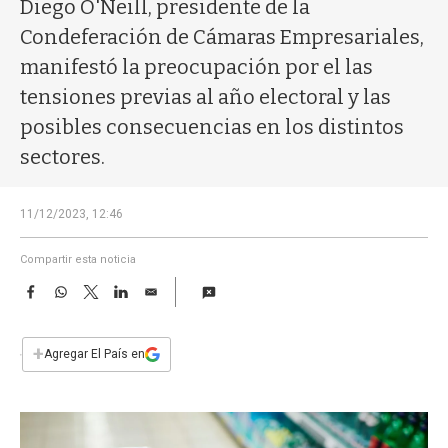
a
Diego O'Neill, presidente de la
Condeferación de Cámaras Empresariales,
manifestó la preocupación por el las
tensiones previas al año electoral y las
posibles consecuencias en los distintos
sectores.
11/12/2023, 12:46
Compartir esta noticia
F
W
T
L
E
a
h
w
i
m
c
a
i
n
a
e
t
t
k
i
+
Agregar El País en
b
s
t
e
l
o
A
e
d
o
p
r
I
k
p
n