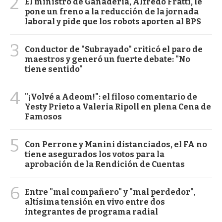
2
El ministro de Ganadería, Alfredo Fratti, le
pone un freno a la reducción de la jornada
laboral y pide que los robots aporten al BPS
3
Conductor de "Subrayado" criticó el paro de
maestros y generó un fuerte debate: "No
tiene sentido"
4
"¡Volvé a Adeom!": el filoso comentario de
Yesty Prieto a Valeria Ripoll en plena Cena de
Famosos
5
Con Perrone y Manini distanciados, el FA no
tiene asegurados los votos para la
aprobación de la Rendición de Cuentas
6
Entre "mal compañero" y "mal perdedor",
altísima tensión en vivo entre dos
integrantes de programa radial