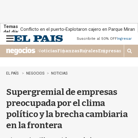
Temas
Conflicto en el puerto
Explotaron cajero en Parque Miram
del día:
Suscribite al 50% OFF
Ingresar
M
e
Noticias
Finanzas
Rurales
Empresas
n
M
u
o
s
t
EL PAÍS
NEGOCIOS
NOTICIAS
r
a
Supergremial de empresas
r
b
preocupada por el clima
�
s
político y la brecha cambiaria
q
u
en la frontera
e
d