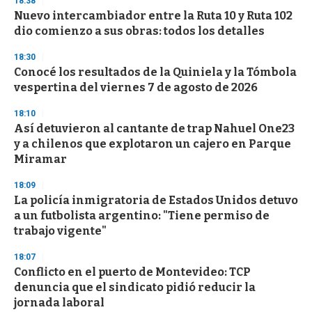
18:38
e
Nuevo intercambiador entre la Ruta 10 y Ruta 102
c
dio comienzo a sus obras: todos los detalles
o
n
d
18:30
s
Conocé los resultados de la Quiniela y la Tómbola
vespertina del viernes 7 de agosto de 2026
18:10
Así detuvieron al cantante de trap Nahuel One23
y a chilenos que explotaron un cajero en Parque
Miramar
18:09
La policía inmigratoria de Estados Unidos detuvo
a un futbolista argentino: "Tiene permiso de
trabajo vigente"
18:07
Conflicto en el puerto de Montevideo: TCP
denuncia que el sindicato pidió reducir la
jornada laboral