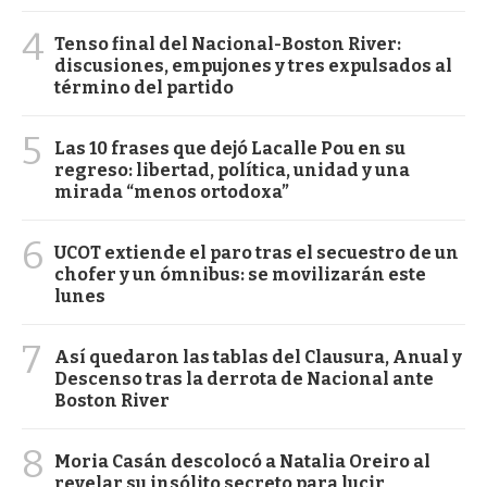
4
Tenso final del Nacional-Boston River:
discusiones, empujones y tres expulsados al
término del partido
5
Las 10 frases que dejó Lacalle Pou en su
regreso: libertad, política, unidad y una
mirada “menos ortodoxa”
6
UCOT extiende el paro tras el secuestro de un
chofer y un ómnibus: se movilizarán este
lunes
7
Así quedaron las tablas del Clausura, Anual y
Descenso tras la derrota de Nacional ante
Boston River
8
Moria Casán descolocó a Natalia Oreiro al
revelar su insólito secreto para lucir