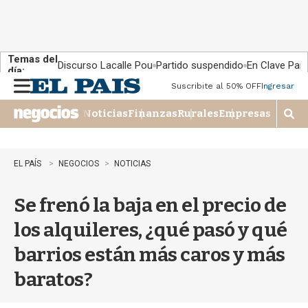
Temas del
Discurso Lacalle Pou
Partido suspendido
En Clave País
día:
Suscribite al 50% OFF
Ingresar
M
e
Noticias
Finanzas
Rurales
Empresas
n
M
u
o
s
t
EL PAÍS
NEGOCIOS
NOTICIAS
r
a
Se frenó la baja en el precio de
r
b
los alquileres, ¿qué pasó y qué
�
s
barrios están más caros y más
q
u
baratos?
e
d