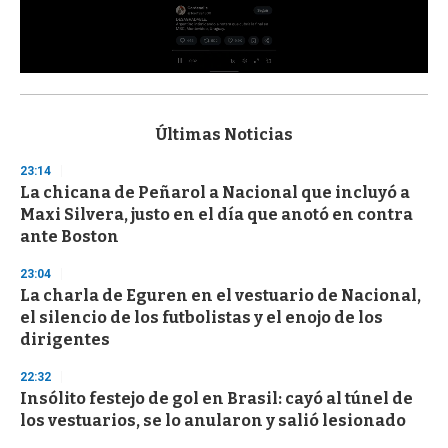
0
s
e
c
Últimas Noticias
o
n
23:14
d
La chicana de Peñarol a Nacional que incluyó a
s
o
Maxi Silvera, justo en el día que anotó en contra
f
ante Boston
3
3
s
23:04
e
La charla de Eguren en el vestuario de Nacional,
c
el silencio de los futbolistas y el enojo de los
o
n
dirigentes
d
s
22:32
Insólito festejo de gol en Brasil: cayó al túnel de
los vestuarios, se lo anularon y salió lesionado