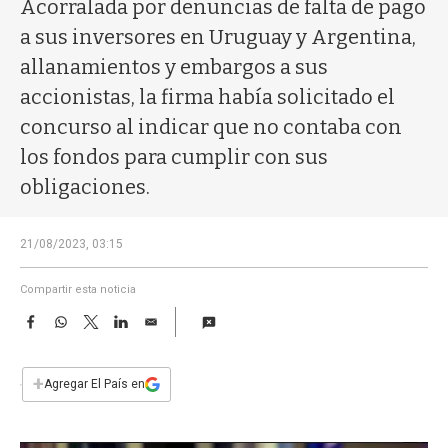
a
Acorralada por denuncias de falta de pago
a sus inversores en Uruguay y Argentina,
allanamientos y embargos a sus
accionistas, la firma había solicitado el
concurso al indicar que no contaba con
los fondos para cumplir con sus
obligaciones.
21/08/2023, 03:15
Compartir esta noticia
F
W
T
L
E
a
h
w
i
m
c
a
i
n
a
e
t
t
k
i
+
Agregar El País en
b
s
t
e
l
o
A
e
d
o
p
r
I