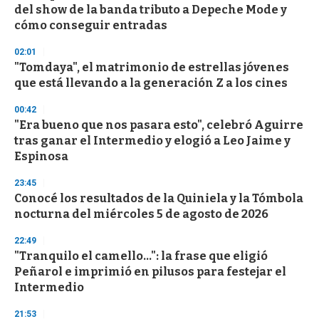
o
del show de la banda tributo a Depeche Mode y
f
cómo conseguir entradas
3
3
s
02:01
e
"Tomdaya", el matrimonio de estrellas jóvenes
c
que está llevando a la generación Z a los cines
o
n
d
00:42
s
"Era bueno que nos pasara esto", celebró Aguirre
tras ganar el Intermedio y elogió a Leo Jaime y
Espinosa
23:45
Conocé los resultados de la Quiniela y la Tómbola
nocturna del miércoles 5 de agosto de 2026
22:49
"Tranquilo el camello...": la frase que eligió
Peñarol e imprimió en pilusos para festejar el
Intermedio
21:53