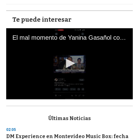
Te puede interesar
El mal momento de Yanina Gasañol con un hincha argentino en "Subrayado"
0
s
e
c
Últimas Noticias
o
n
02:05
d
DM Experience en Montevideo Music Box: fecha
s