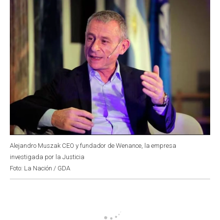
k
p
n
Alejandro Muszak CEO y fundador de Wenance, la empresa
investigada por la Justicia
Foto: La Nación / GDA