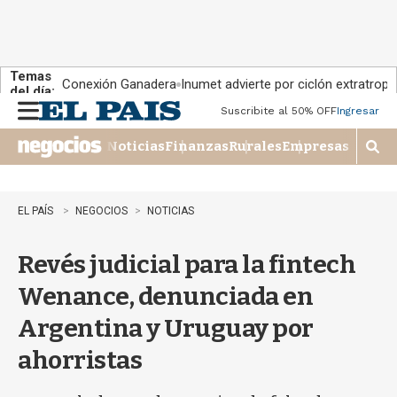
Temas
Conexión Ganadera
Inumet advierte por ciclón extratropi
del día:
Suscribite al 50% OFF
Ingresar
M
e
Noticias
Finanzas
Rurales
Empresas
n
M
u
o
s
t
EL PAÍS
NEGOCIOS
NOTICIAS
r
a
Revés judicial para la fintech
r
b
Wenance, denunciada en
�
s
Argentina y Uruguay por
q
u
ahorristas
e
d