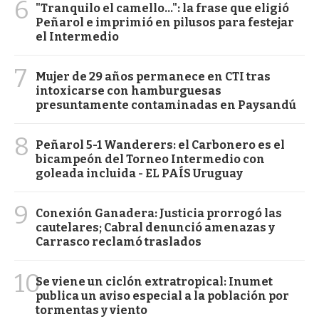
6
"Tranquilo el camello...": la frase que eligió
Peñarol e imprimió en pilusos para festejar
el Intermedio
7
Mujer de 29 años permanece en CTI tras
intoxicarse con hamburguesas
presuntamente contaminadas en Paysandú
8
Peñarol 5-1 Wanderers: el Carbonero es el
bicampeón del Torneo Intermedio con
goleada incluida - EL PAÍS Uruguay
9
Conexión Ganadera: Justicia prorrogó las
cautelares; Cabral denunció amenazas y
Carrasco reclamó traslados
10
Se viene un ciclón extratropical: Inumet
publica un aviso especial a la población por
tormentas y viento