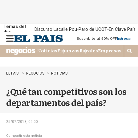
Temas del
Discurso Lacalle Pou
Paro de UCOT
En Clave País
día:
Suscribite al 50% OFF
Ingresar
M
e
Noticias
Finanzas
Rurales
Empresas
n
M
u
o
s
t
EL PAÍS
NEGOCIOS
NOTICIAS
r
a
¿Qué tan competitivos son los
r
b
departamentos del país?
�
s
q
u
25/07/2018, 05:00
e
d
Compartir esta noticia