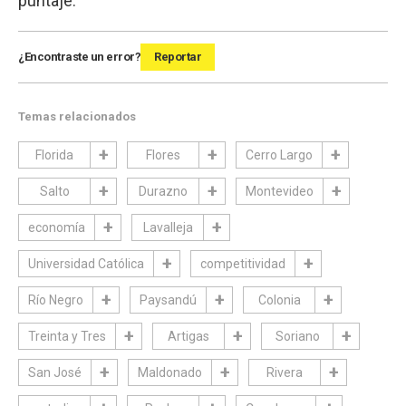
puntaje.
¿Encontraste un error?
Reportar
Temas relacionados
Florida
Flores
Cerro Largo
Salto
Durazno
Montevideo
economía
Lavalleja
Universidad Católica
competitividad
Río Negro
Paysandú
Colonia
Treinta y Tres
Artigas
Soriano
San José
Maldonado
Rivera