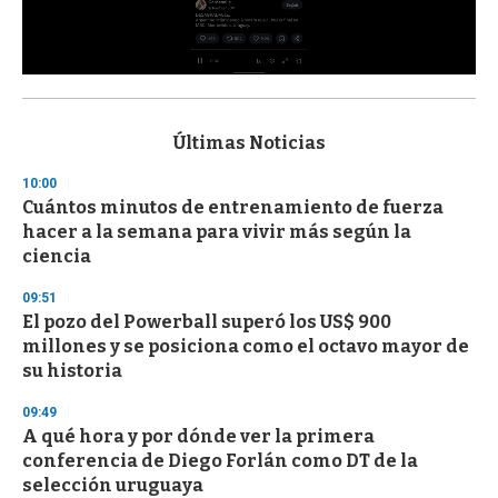
0
s
e
c
Últimas Noticias
o
n
10:00
d
Cuántos minutos de entrenamiento de fuerza
s
o
hacer a la semana para vivir más según la
f
ciencia
3
3
s
09:51
e
El pozo del Powerball superó los US$ 900
c
millones y se posiciona como el octavo mayor de
o
n
su historia
d
s
09:49
A qué hora y por dónde ver la primera
conferencia de Diego Forlán como DT de la
selección uruguaya