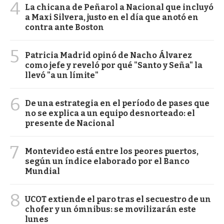
4
La chicana de Peñarol a Nacional que incluyó
a Maxi Silvera, justo en el día que anotó en
contra ante Boston
5
Patricia Madrid opinó de Nacho Álvarez
como jefe y reveló por qué "Santo y Seña" la
llevó "a un límite"
6
De una estrategia en el período de pases que
no se explica a un equipo desnorteado: el
presente de Nacional
7
Montevideo está entre los peores puertos,
según un índice elaborado por el Banco
Mundial
8
UCOT extiende el paro tras el secuestro de un
chofer y un ómnibus: se movilizarán este
lunes