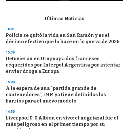
0
s
e
c
Últimas Noticias
o
n
16:01
d
Policía se quitó la vida en San Ramón y es el
s
o
décimo efectivo que lo hace en lo que va de 2026
f
3
15:30
3
s
Detuvieron en Uruguay a dos franceses
e
requeridos por Interpol Argentina por intentar
c
enviar droga a Europa
o
n
d
15:00
s
A la espera de una "partida grande de
contenedores", IMM ya tiene definidos los
barrios para el nuevo modelo
14:50
Liverpool 0-0 Albion en vivo: el negriazul fue el
más peligroso en el primer tiempo por su