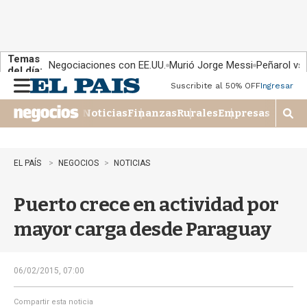
Temas
Negociaciones con EE.UU.
Murió Jorge Messi
Peñarol vs
del día:
Suscribite al 50% OFF
Ingresar
M
e
Noticias
Finanzas
Rurales
Empresas
n
M
u
o
s
t
EL PAÍS
NEGOCIOS
NOTICIAS
r
a
Puerto crece en actividad por
r
b
mayor carga desde Paraguay
�
s
q
u
06/02/2015, 07:00
e
d
Compartir esta noticia