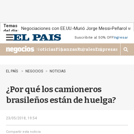
Temas
Negociaciones con EE.UU.
Murió Jorge Messi
Peñarol vs
del día:
Suscribite al 50% OFF
Ingresar
M
e
Noticias
Finanzas
Rurales
Empresas
n
M
u
o
s
t
EL PAÍS
NEGOCIOS
NOTICIAS
r
a
¿Por qué los camioneros
r
b
brasileños están de huelga?
�
s
q
u
23/05/2018, 19:54
e
d
Compartir esta noticia