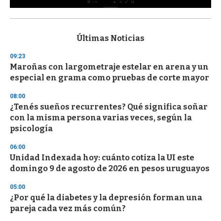
0
s
e
c
Últimas Noticias
o
n
09:23
d
Maroñas con largometraje estelar en arena y un
s
o
especial en grama como pruebas de corte mayor
f
3
08:00
3
s
¿Tenés sueños recurrentes? Qué significa soñar
e
con la misma persona varias veces, según la
c
psicología
o
n
d
06:00
s
Unidad Indexada hoy: cuánto cotiza la UI este
domingo 9 de agosto de 2026 en pesos uruguayos
05:00
¿Por qué la diabetes y la depresión forman una
pareja cada vez más común?