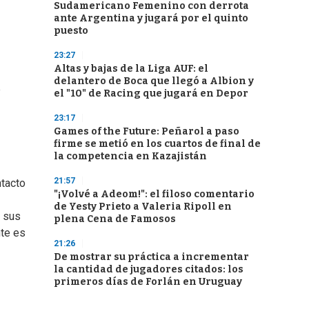
Sudamericano Femenino con derrota
ante Argentina y jugará por el quinto
puesto
23:27
Altas y bajas de la Liga AUF: el
delantero de Boca que llegó a Albion y
e
el "10" de Racing que jugará en Depor
23:17
Games of the Future: Peñarol a paso
firme se metió en los cuartos de final de
la competencia en Kazajistán
21:57
ntacto
"¡Volvé a Adeom!": el filoso comentario
de Yesty Prieto a Valeria Ripoll en
s sus
plena Cena de Famosos
nte es
21:26
De mostrar su práctica a incrementar
la cantidad de jugadores citados: los
primeros días de Forlán en Uruguay