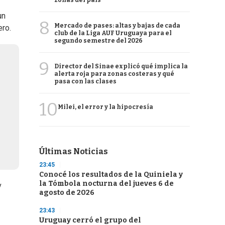
zonas del país
un
8
Mercado de pases: altas y bajas de cada
ero.
club de la Liga AUF Uruguaya para el
segundo semestre del 2026
9
Director del Sinae explicó qué implica la
alerta roja para zonas costeras y qué
pasa con las clases
10
Milei, el error y la hipocresía
Últimas Noticias
23:45
Conocé los resultados de la Quiniela y
la Tómbola nocturna del jueves 6 de
v
agosto de 2026
23:43
Uruguay cerró el grupo del