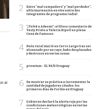
2
Entre "mal compañero" y "mal perdedor",
altísima tensión en vivo entre dos
integrantes de programa radial
3
"¡Volvé a Adeom!": el filoso comentario de
Yesty Prieto a Valeria Ripoll en plena
Cena de Famosos
4
Peón rural murió en Cerro Largo tras ser
alcanzado por un rayo; hubo desplazados
y destrozos en varias zonas
5
premium - EL PAÍS Uruguay
6
De mostrar su práctica a incrementar la
on al
cantidad de jugadores citados: los
primeros días de Forlán en Uruguay
7
Gobierno declaró la alerta roja por las
condiciones meteorológicas en varias