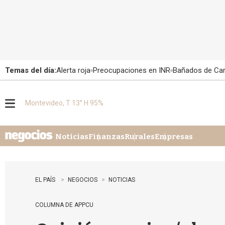
Temas del día:
Alerta roja
Preocupaciones en INR
Bañados de Ca
Montevideo, T 13° H 95%
M
e
n
u
Noticias
Finanzas
Rurales
Empresas
EL PAÍS
NEGOCIOS
NOTICIAS
COLUMNA DE APPCU