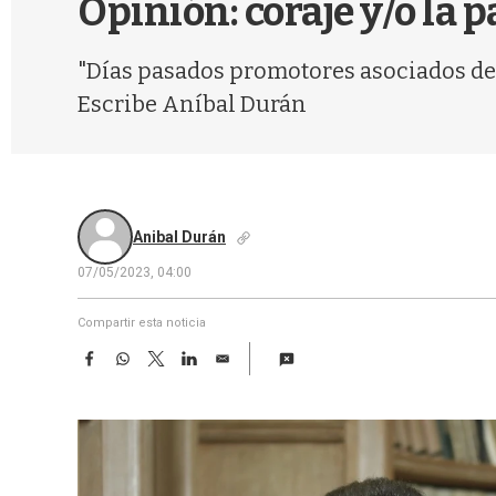
Opinión: coraje y/o la
"Días pasados promotores asociados de
Escribe Aníbal Durán
Anibal Durán
07/05/2023, 04:00
Compartir esta noticia
F
W
T
L
E
a
h
w
i
m
c
a
i
n
a
e
t
t
k
i
b
s
t
e
l
o
A
e
d
o
p
r
I