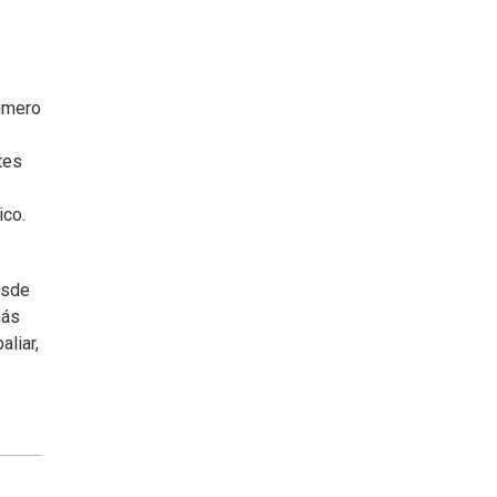
número
tes
ico.
esde
más
liar,