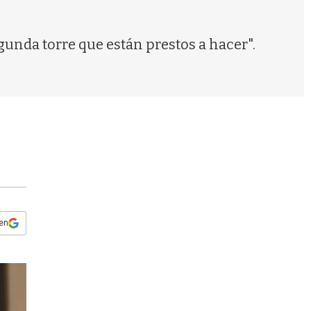
s
q
u
nda torre que están prestos a hacer".
e
d
a
 en