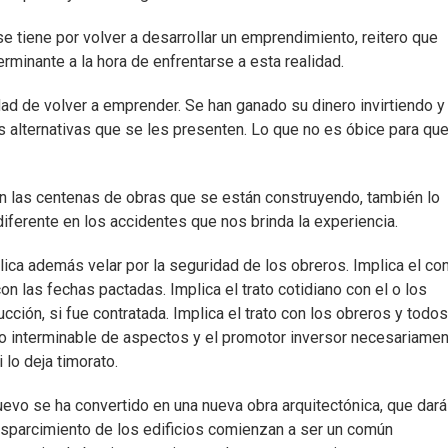
se tiene por volver a desarrollar un emprendimiento, reitero que
erminante a la hora de enfrentarse a esta realidad.
 de volver a emprender. Se han ganado su dinero invirtiendo y
as alternativas que se les presenten. Lo que no es óbice para qu
en las centenas de obras que se están construyendo, también lo
 diferente en los accidentes que nos brinda la experiencia.
ica además velar por la seguridad de los obreros. Implica el co
 las fechas pactadas. Implica el trato cotidiano con el o los
ción, si fue contratada. Implica el trato con los obreros y todo
o interminable de aspectos y el promotor inversor necesariame
 lo deja timorato.
evo se ha convertido en una nueva obra arquitectónica, que dará
esparcimiento de los edificios comienzan a ser un común