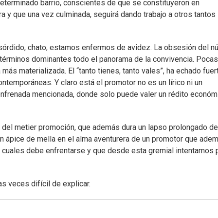
terminado barrio, conscientes de que se constituyeron en
ra y que una vez culminada, seguirá dando trabajo a otros tantos
sórdido, chato; estamos enfermos de avidez. La obsesión del 
en términos dominantes todo el panorama de la convivencia. Pocas
más materializada. El “tanto tienes, tanto vales”, ha echado fuer
ntemporáneas. Y claro está el promotor no es un lírico ni un
nfrenada mencionada, donde solo puede valer un rédito económ
ón del metier promoción, que además dura un lapso prolongado d
 un ápice de mella en el alma aventurera de un promotor que ade
 cuales debe enfrentarse y que desde esta gremial intentamos pa
s veces difícil de explicar.