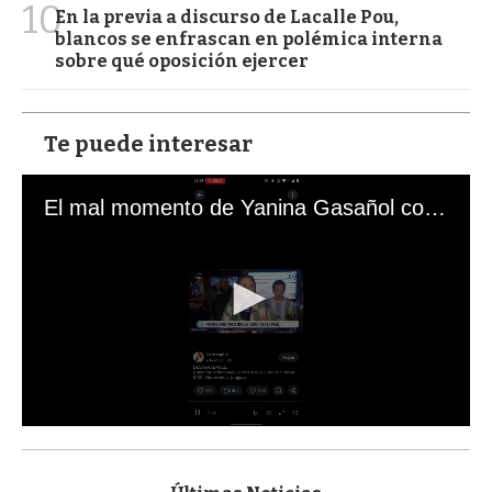
10
En la previa a discurso de Lacalle Pou,
blancos se enfrascan en polémica interna
sobre qué oposición ejercer
Te puede interesar
El mal momento de Yanina Gasañol con un hincha argentino en "Subrayado"
0
s
e
c