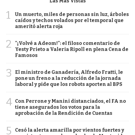
Las Más Vistas
1
Un muerto, miles de personas sin luz, árboles
caídos y techos volados por el temporal que
ameritó alerta roja
2
"¡Volvé a Adeom!": el filoso comentario de
Yesty Prieto a Valeria Ripoll en plena Cena de
Famosos
3
El ministro de Ganadería, Alfredo Fratti, le
pone un freno a la reducción de la jornada
laboral y pide que los robots aporten al BPS
4
Con Perrone y Manini distanciados, el FA no
tiene asegurados los votos para la
aprobación de la Rendición de Cuentas
5
Cesó la alerta amarilla por vientos fuertes y