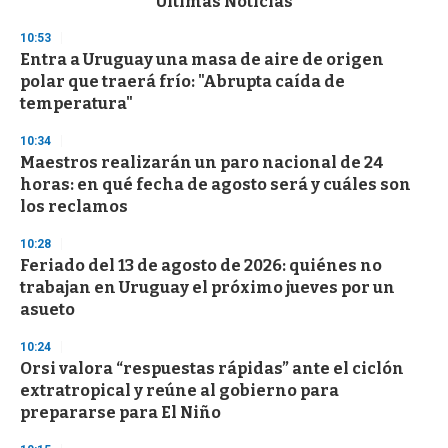
Últimas Noticias
o
n
10:53
d
Entra a Uruguay una masa de aire de origen
s
o
polar que traerá frío: "Abrupta caída de
f
temperatura"
3
3
s
10:34
e
Maestros realizarán un paro nacional de 24
c
horas: en qué fecha de agosto será y cuáles son
o
n
los reclamos
d
s
10:28
Feriado del 13 de agosto de 2026: quiénes no
trabajan en Uruguay el próximo jueves por un
asueto
10:24
Orsi valora “respuestas rápidas” ante el ciclón
extratropical y reúne al gobierno para
prepararse para El Niño