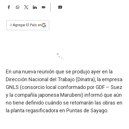
a
F
W
T
L
E
a
h
w
i
m
c
a
i
n
a
e
t
t
k
i
+
Agregar El País en
b
s
t
e
l
o
A
e
d
o
p
r
I
k
p
n
En una nueva reunión que se produjo ayer en la
Dirección Nacional del Trabajo (Dinatra), la empresa
GNLS (consorcio local conformado por GDF – Suez
y la compañía japonesa Marubeni) informó que aún
no tiene definido cuándo se retomarán las obras en
la planta regasificadora en Puntas de Sayago.