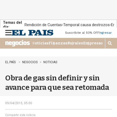
Temas del
Rendición de Cuentas
Temporal causa destrozos
En 
día:
Suscribite al 50% OFF
Ingresar
M
e
Noticias
Finanzas
Rurales
Empresas
n
M
u
o
s
t
EL PAÍS
NEGOCIOS
NOTICIAS
r
a
Obra de gas sin definir y sin
r
b
avance para que sea retomada
�
s
q
u
09/04/2015, 05:00
e
d
Compartir esta noticia