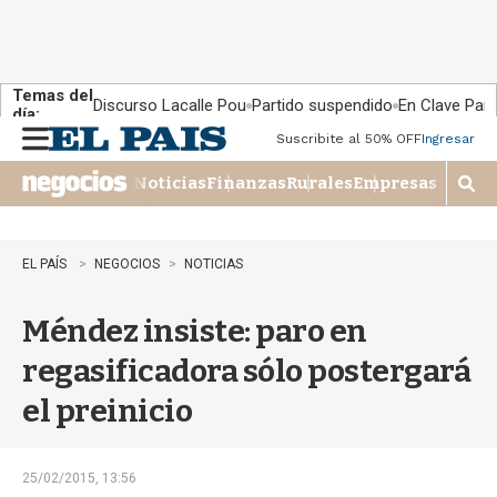
Temas del
Discurso Lacalle Pou
Partido suspendido
En Clave País
día:
Suscribite al 50% OFF
Ingresar
M
e
Noticias
Finanzas
Rurales
Empresas
n
M
u
o
s
t
EL PAÍS
NEGOCIOS
NOTICIAS
r
a
Méndez insiste: paro en
r
b
regasificadora sólo postergará
�
s
el preinicio
q
u
e
d
25/02/2015, 13:56