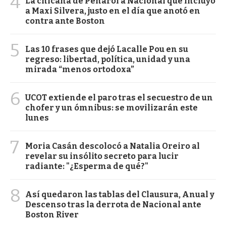
4
La chicana de Peñarol a Nacional que incluyó
a Maxi Silvera, justo en el día que anotó en
contra ante Boston
5
Las 10 frases que dejó Lacalle Pou en su
regreso: libertad, política, unidad y una
mirada “menos ortodoxa”
6
UCOT extiende el paro tras el secuestro de un
chofer y un ómnibus: se movilizarán este
lunes
7
Moria Casán descolocó a Natalia Oreiro al
revelar su insólito secreto para lucir
radiante: "¿Esperma de qué?"
8
Así quedaron las tablas del Clausura, Anual y
Descenso tras la derrota de Nacional ante
Boston River