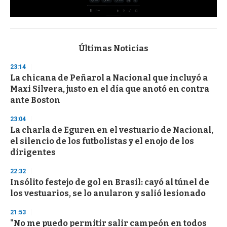
0
s
e
c
Últimas Noticias
o
n
23:14
d
La chicana de Peñarol a Nacional que incluyó a
s
o
Maxi Silvera, justo en el día que anotó en contra
f
ante Boston
3
3
s
23:04
e
La charla de Eguren en el vestuario de Nacional,
c
el silencio de los futbolistas y el enojo de los
o
n
dirigentes
d
s
22:32
Insólito festejo de gol en Brasil: cayó al túnel de
los vestuarios, se lo anularon y salió lesionado
21:53
"No me puedo permitir salir campeón en todos