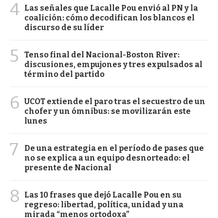
4
Las señales que Lacalle Pou envió al PN y la
coalición: cómo decodifican los blancos el
discurso de su líder
5
Tenso final del Nacional-Boston River:
discusiones, empujones y tres expulsados al
término del partido
6
UCOT extiende el paro tras el secuestro de un
chofer y un ómnibus: se movilizarán este
lunes
7
De una estrategia en el período de pases que
no se explica a un equipo desnorteado: el
presente de Nacional
8
Las 10 frases que dejó Lacalle Pou en su
regreso: libertad, política, unidad y una
mirada “menos ortodoxa”