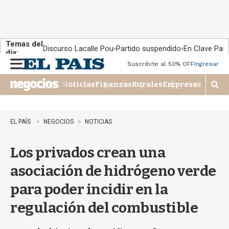
Temas del
Discurso Lacalle Pou
Partido suspendido
En Clave País
día:
Suscribite al 50% OFF
Ingresar
M
e
Noticias
Finanzas
Rurales
Empresas
n
M
u
o
s
t
EL PAÍS
NEGOCIOS
NOTICIAS
r
a
Los privados crean una
r
b
asociación de hidrógeno verde
�
s
para poder incidir en la
q
u
regulación del combustible
e
d