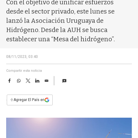
a
Con el objetivo de unificar esfuerzos
desde el sector privado, este lunes se
lanzó la Asociación Uruguaya de
Hidrógeno. Desde la AUH se busca
establecer una “Mesa del hidrógeno”.
08/11/2023, 03:40
Compartir esta noticia
F
W
T
L
E
a
h
w
i
m
c
a
i
n
a
e
t
t
k
i
+
Agregar El País en
b
s
t
e
l
o
A
e
d
o
p
r
I
k
p
n