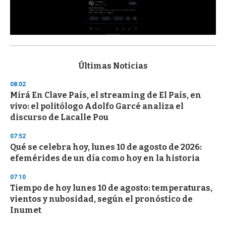
0
s
e
c
Últimas Noticias
o
n
08:02
d
Mirá En Clave País, el streaming de El País, en
s
o
vivo: el politólogo Adolfo Garcé analiza el
f
discurso de Lacalle Pou
3
3
s
07:52
e
Qué se celebra hoy, lunes 10 de agosto de 2026:
c
efemérides de un día como hoy en la historia
o
n
d
07:10
s
Tiempo de hoy lunes 10 de agosto: temperaturas,
vientos y nubosidad, según el pronóstico de
Inumet