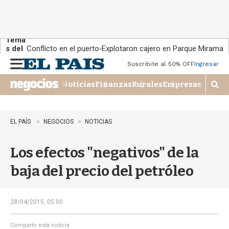
Tema
s del
Conflicto en el puerto
Explotaron cajero en Parque Miramar
día:
Suscribite al 50% OFF
Ingresar
M
e
Noticias
Finanzas
Rurales
Empresas
n
M
u
o
s
t
EL PAÍS
NEGOCIOS
NOTICIAS
r
a
Los efectos "negativos" de la
r
b
baja del precio del petróleo
�
s
q
u
28/04/2015, 05:00
e
d
Compartir esta noticia