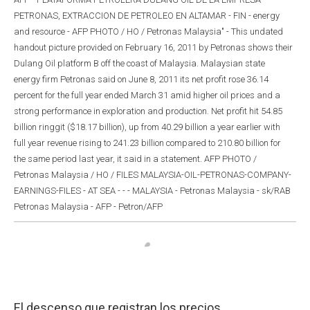
PETRONAS, EXTRACCION DE PETROLEO EN ALTAMAR - FIN - energy
and resource - AFP PHOTO / HO / Petronas Malaysia" - This undated
handout picture provided on February 16, 2011 by Petronas shows their
Dulang Oil platform B off the coast of Malaysia. Malaysian state
energy firm Petronas said on June 8, 2011 its net profit rose 36.14
percent for the full year ended March 31 amid higher oil prices and a
strong performance in exploration and production. Net profit hit 54.85
billion ringgit ($18.17 billion), up from 40.29 billion a year earlier with
full year revenue rising to 241.23 billion compared to 210.80 billion for
the same period last year, it said in a statement. AFP PHOTO /
Petronas Malaysia / HO / FILES MALAYSIA-OIL-PETRONAS-COMPANY-
EARNINGS-FILES - AT SEA - - - MALAYSIA - Petronas Malaysia - sk/RAB
Petronas Malaysia - AFP - Petron/AFP
El descenso que registran los precios