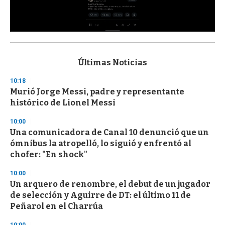
0
s
e
c
Últimas Noticias
o
n
10:18
d
Murió Jorge Messi, padre y representante
s
o
histórico de Lionel Messi
f
3
10:00
3
s
Una comunicadora de Canal 10 denunció que un
e
ómnibus la atropelló, lo siguió y enfrentó al
c
chofer: "En shock"
o
n
d
10:00
s
Un arquero de renombre, el debut de un jugador
de selección y Aguirre de DT: el último 11 de
Peñarol en el Charrúa