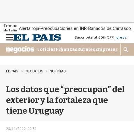
Temas
Alerta roja
Preocupaciones en INR
Bañados de Carrasco
del día:
Suscribite al 50% OFF
Ingresar
M
e
Noticias
Finanzas
Rurales
Empresas
n
M
u
o
s
t
EL PAÍS
NEGOCIOS
NOTICIAS
r
a
Los datos que “preocupan” del
r
b
exterior y la fortaleza que
�
s
tiene Uruguay
q
u
e
d
24/11/2022, 00:51