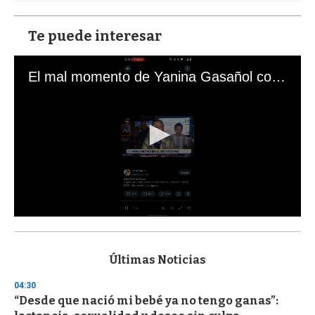
Te puede interesar
El mal momento de Yanina Gasañol con un hincha argentino en "Subrayado"
0
s
e
c
Últimas Noticias
o
n
04:30
d
“Desde que nació mi bebé ya no tengo ganas”:
s
o