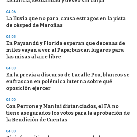
lactancia, sexualidad y deseo sin culpa
f
3
04:06
3
s
La lluvia que no para, causa estragos en la pista
e
de césped de Maroñas
c
o
04:05
n
d
En Paysandú y Florida esperan que decenas de
s
miles vayan a ver al Papa; buscan lugares para
las misas al aire libre
04:03
En la previa a discurso de Lacalle Pou, blancos se
enfrascan en polémica interna sobre qué
oposición ejercer
04:00
Con Perrone y Manini distanciados, el FA no
tiene asegurados los votos para la aprobación de
la Rendición de Cuentas
04:00