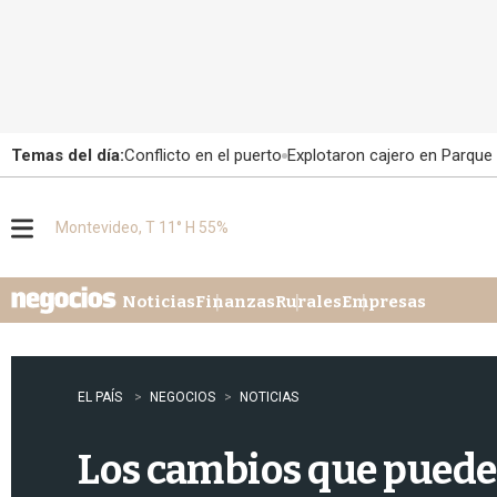
Temas del día:
Conflicto en el puerto
Explotaron cajero en Parque
Montevideo, T 11° H 55%
M
e
n
u
Noticias
Finanzas
Rurales
Empresas
EL PAÍS
NEGOCIOS
NOTICIAS
Los cambios que puede