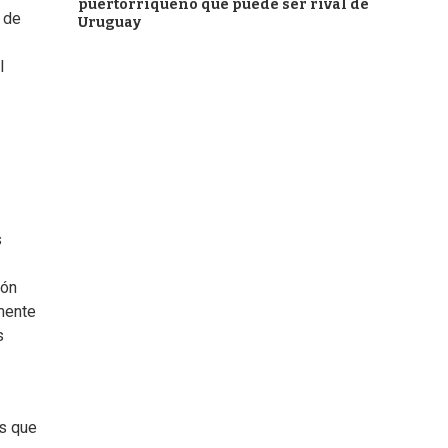
puertorriqueño que puede ser rival de
l de
Uruguay
l
s
ión
mente
s
es que