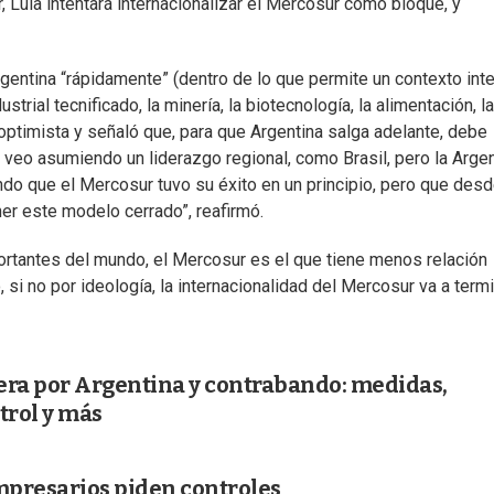
r, Lula intentará internacionalizar el Mercosur como bloque, y
entina “rápidamente” (dentro de lo que permite un contexto int
trial tecnificado, la minería, la biotecnología, la alimentación, la
optimista y señaló que, para que Argentina salga adelante, debe
la veo asumiendo un liderazgo regional, como Brasil, pero la Arge
ndo que el Mercosur tuvo su éxito en un principio, pero que des
er este modelo cerrado”, reafirmó.
rtantes del mundo, el Mercosur es el que tiene menos relación
si no por ideología, la internacionalidad del Mercosur va a term
tera por Argentina y contrabando: medidas,
trol y más
empresarios piden controles