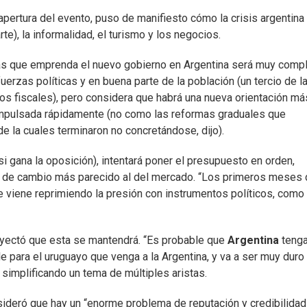
apertura del evento, puso de manifiesto cómo la crisis argentina
te), la informalidad, el turismo y los negocios.
mas que emprenda el nuevo gobierno en Argentina será muy compl
erzas políticas y en buena parte de la población (un tercio de l
s fiscales), pero considera que habrá una nueva orientación má
mpulsada rápidamente (no como las reformas graduales que
de la cuales terminaron no concretándose, dijo).
si gana la oposición), intentará poner el presupuesto en orden,
o de cambio más parecido al del mercado. “Los primeros meses
e viene reprimiendo la presión con instrumentos políticos, como
oyectó que esta se mantendrá. “Es probable que
Argentina
tenga
e para el uruguayo que venga a la Argentina, y va a ser muy duro
simplificando un tema de múltiples aristas.
sideró que hay un “enorme problema de reputación y credibilidad