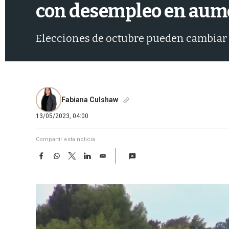
con desempleo en aum
Elecciones de octubre pueden cambiar la
Fabiana Culshaw
13/05/2023, 04:00
Compartir esta noticia
F
W
T
L
E
a
h
w
i
m
c
a
i
n
a
e
t
t
k
i
b
s
t
e
l
o
A
e
d
o
p
r
I
k
p
n