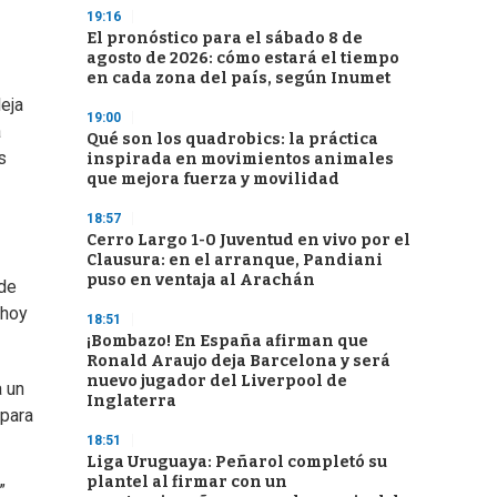
19:16
El pronóstico para el sábado 8 de
agosto de 2026: cómo estará el tiempo
en cada zona del país, según Inumet
eja
19:00
a
Qué son los quadrobics: la práctica
s
inspirada en movimientos animales
que mejora fuerza y movilidad
18:57
Cerro Largo 1-0 Juventud en vivo por el
Clausura: en el arranque, Pandiani
puso en ventaja al Arachán
 de
 hoy
18:51
¡Bombazo! En España afirman que
Ronald Araujo deja Barcelona y será
nuevo jugador del Liverpool de
 un
Inglaterra
 para
18:51
Liga Uruguaya: Peñarol completó su
plantel al firmar con un
”