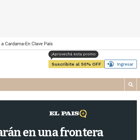
 a Cardama
En Clave País
Suscribite al 50% OFF
Ingresar
M
o
s
t
r
a
r
arán en una frontera
b
�