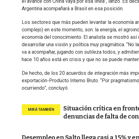
el avance con China vaya por esa línea”, lanzó. Es deci
Argentina acompañará a Brasil en esa posición.
Los sectores que más pueden levantar la economía arg
complejo) en este momento, son: la energía, el agroindus
economía del conocimiento. El analista se mostró así 
desarrollar una visión y política muy pragmática. “No 
va a acompañar, jugando con sutileza todos, y admitie
hace 10 años está en crisis y que no se puede manten
De hecho, de los 20 acuerdos de integración más impo
exportación-Producto Interno Bruto. “Por pragmatismo, 
ocurriendo”, concluyó.
Situación crítica en fron
denuncias de falta de con
Desempleo en Salto llega casi a 15% y 