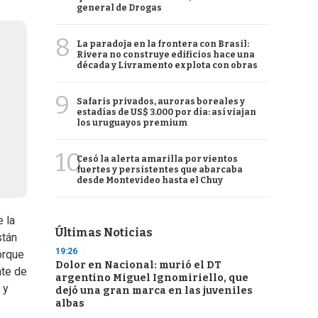
general de Drogas
8
La paradoja en la frontera con Brasil:
Rivera no construye edificios hace una
década y Livramento explota con obras
9
Safaris privados, auroras boreales y
estadías de US$ 3.000 por día: así viajan
los uruguayos premium
10
Cesó la alerta amarilla por vientos
fuertes y persistentes que abarcaba
desde Montevideo hasta el Chuy
 la
Últimas Noticias
stán
19:26
orque
Dolor en Nacional: murió el DT
nte de
argentino Miguel Ignomiriello, que
 y
dejó una gran marca en las juveniles
albas