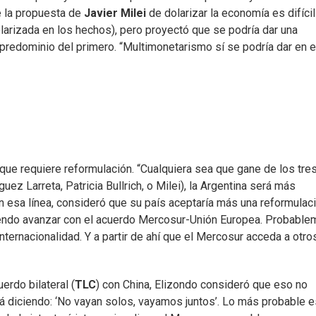
e la propuesta de
Javier Milei
de dolarizar la economía es difíci
larizada en los hechos), pero proyectó que se podría dar una
 predominio del primero. “Multimonetarismo sí se podría dar en e
 que requiere reformulación. “Cualquiera sea que gane de los tre
uez Larreta, Patricia Bullrich, o Milei), la Argentina será más
 En esa línea, consideró que su país aceptaría más una reformulac
niendo avanzar con el acuerdo Mercosur-Unión Europea. Probable
ternacionalidad. Y a partir de ahí que el Mercosur acceda a otro
erdo bilateral (
TLC
) con China, Elizondo consideró que eso no
stá diciendo: ‘No vayan solos, vayamos juntos’. Lo más probable 