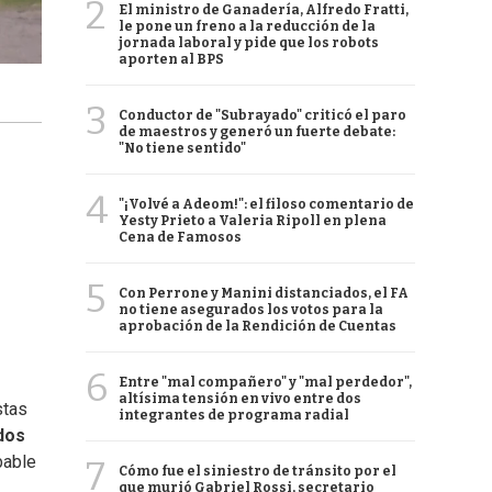
2
El ministro de Ganadería, Alfredo Fratti,
le pone un freno a la reducción de la
jornada laboral y pide que los robots
aporten al BPS
3
Conductor de "Subrayado" criticó el paro
de maestros y generó un fuerte debate:
"No tiene sentido"
4
"¡Volvé a Adeom!": el filoso comentario de
Yesty Prieto a Valeria Ripoll en plena
Cena de Famosos
5
Con Perrone y Manini distanciados, el FA
no tiene asegurados los votos para la
aprobación de la Rendición de Cuentas
6
Entre "mal compañero" y "mal perdedor",
altísima tensión en vivo entre dos
stas
integrantes de programa radial
dos
bable
7
Cómo fue el siniestro de tránsito por el
que murió Gabriel Rossi, secretario