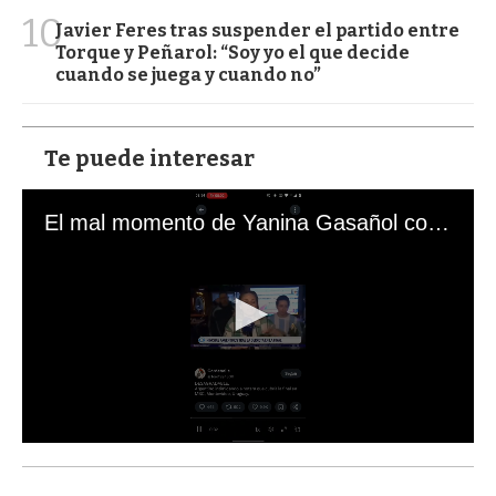
10
Javier Feres tras suspender el partido entre
Torque y Peñarol: “Soy yo el que decide
cuando se juega y cuando no”
Te puede interesar
El mal momento de Yanina Gasañol con un hincha argentino en "Subrayado"
0
s
e