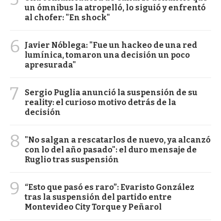
un ómnibus la atropelló, lo siguió y enfrentó
al chofer: "En shock"
6
Javier Nóblega: "Fue un hackeo de una red
lumínica, tomaron una decisión un poco
apresurada"
7
Sergio Puglia anunció la suspensión de su
reality: el curioso motivo detrás de la
decisión
8
"No salgan a rescatarlos de nuevo, ya alcanzó
con lo del año pasado": el duro mensaje de
Ruglio tras suspensión
9
“Esto que pasó es raro”: Evaristo González
tras la suspensión del partido entre
Montevideo City Torque y Peñarol