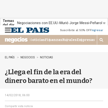
Temas
Negociaciones con EE.UU.
Murió Jorge Messi
Peñarol vs
del día:
Suscribite al 50% OFF
Ingresar
M
e
Noticias
Finanzas
Rurales
Empresas
n
M
u
o
s
t
EL PAÍS
NEGOCIOS
NOTICIAS
r
a
¿Llega el fin de la era del
r
b
dinero barato en el mundo?
�
s
q
u
14/02/2018, 06:00
e
d
Compartir esta noticia