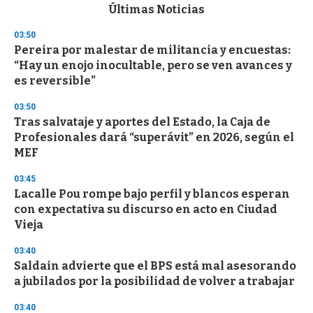
c
Últimas Noticias
o
n
03:50
d
Pereira por malestar de militancia y encuestas:
s
o
“Hay un enojo inocultable, pero se ven avances y
f
es reversible”
3
3
s
03:50
e
Tras salvataje y aportes del Estado, la Caja de
c
Profesionales dará “superávit” en 2026, según el
o
n
MEF
d
s
03:45
Lacalle Pou rompe bajo perfil y blancos esperan
con expectativa su discurso en acto en Ciudad
Vieja
03:40
Saldain advierte que el BPS está mal asesorando
a jubilados por la posibilidad de volver a trabajar
03:40