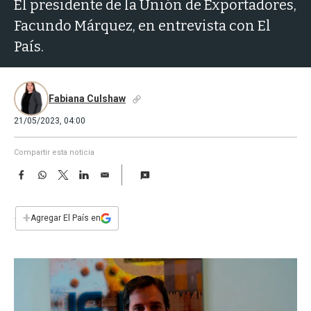
a
El presidente de la Unión de Exportadores,
Facundo Márquez, en entrevista con El
País.
Fabiana Culshaw
21/05/2023, 04:00
Compartir esta noticia
F
W
T
L
E
a
h
w
i
m
c
a
i
n
a
e
t
t
k
i
+
Agregar El País en
b
s
t
e
l
o
A
e
d
o
p
r
I
k
p
n