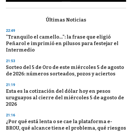
0
s
e
c
Últimas Noticias
o
n
22:49
d
"Tranquilo el camello...": la frase que eligió
s
o
Peñarol e imprimió en pilusos para festejar el
f
Intermedio
3
3
s
21:53
e
Sorteo del 5 de Oro de este miércoles 5 de agosto
c
de 2026: números sorteados, pozos y aciertos
o
n
d
21:19
s
Esta es la cotización del dólar hoy en pesos
uruguayos al cierre del miércoles 5 de agosto de
2026
21:16
¿Por qué está lenta o se cae la plataforma e-
BROU, qué alcance tiene el problema, qué riesgos