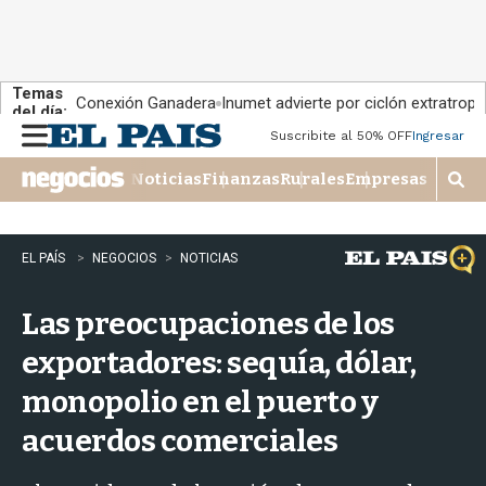
Temas
Conexión Ganadera
Inumet advierte por ciclón extratropi
del día:
Suscribite al 50% OFF
Ingresar
M
e
Noticias
Finanzas
Rurales
Empresas
n
M
u
o
s
t
EL PAÍS
NEGOCIOS
NOTICIAS
r
a
Las preocupaciones de los
r
b
exportadores: sequía, dólar,
�
s
monopolio en el puerto y
q
u
acuerdos comerciales
e
d