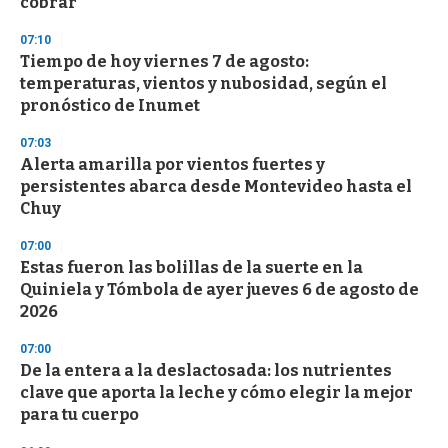
cobrar
3
3
s
07:10
e
Tiempo de hoy viernes 7 de agosto:
c
temperaturas, vientos y nubosidad, según el
o
n
pronóstico de Inumet
d
s
07:03
Alerta amarilla por vientos fuertes y
persistentes abarca desde Montevideo hasta el
Chuy
07:00
Estas fueron las bolillas de la suerte en la
Quiniela y Tómbola de ayer jueves 6 de agosto de
2026
07:00
De la entera a la deslactosada: los nutrientes
clave que aporta la leche y cómo elegir la mejor
para tu cuerpo