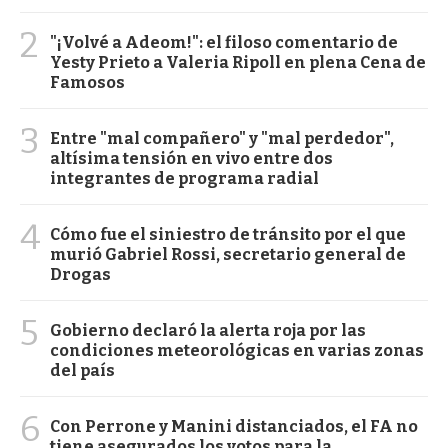
2
"¡Volvé a Adeom!": el filoso comentario de
Yesty Prieto a Valeria Ripoll en plena Cena de
Famosos
3
Entre "mal compañero" y "mal perdedor",
altísima tensión en vivo entre dos
integrantes de programa radial
4
Cómo fue el siniestro de tránsito por el que
murió Gabriel Rossi, secretario general de
Drogas
5
Gobierno declaró la alerta roja por las
condiciones meteorológicas en varias zonas
del país
6
Con Perrone y Manini distanciados, el FA no
tiene asegurados los votos para la