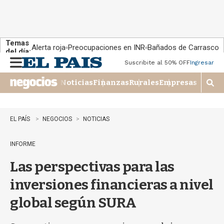
Temas
Alerta roja
Preocupaciones en INR
Bañados de Carrasco
del día:
Suscribite al 50% OFF
Ingresar
M
e
Noticias
Finanzas
Rurales
Empresas
n
M
u
o
s
t
EL PAÍS
NEGOCIOS
NOTICIAS
r
a
INFORME
r
b
Las perspectivas para las
�
s
inversiones financieras a nivel
q
u
global según SURA
e
d