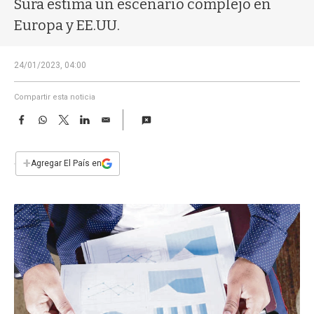
Sura estima un escenario complejo en
a
Europa y EE.UU.
24/01/2023, 04:00
Compartir esta noticia
F
W
T
L
E
a
h
w
i
m
c
a
i
n
a
e
t
t
k
i
+
Agregar El País en
b
s
t
e
l
o
A
e
d
o
p
r
I
k
p
n