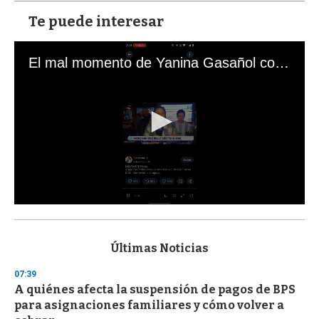
Te puede interesar
El mal momento de Yanina Gasañol con un hincha argentino en "Subrayado"
0
s
e
c
Últimas Noticias
o
n
07:39
d
A quiénes afecta la suspensión de pagos de BPS
s
o
para asignaciones familiares y cómo volver a
f