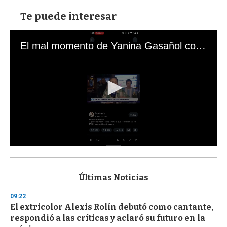
Te puede interesar
El mal momento de Yanina Gasañol con un hincha argentino en "Subrayado"
0
s
e
c
Últimas Noticias
o
n
09:22
d
El extricolor Alexis Rolín debutó como cantante,
s
o
respondió a las críticas y aclaró su futuro en la
f