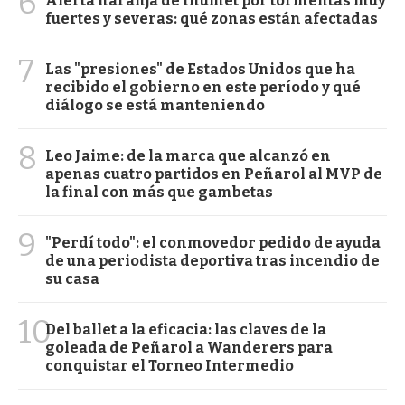
6
Alerta naranja de Inumet por tormentas muy
fuertes y severas: qué zonas están afectadas
7
Las "presiones" de Estados Unidos que ha
recibido el gobierno en este período y qué
diálogo se está manteniendo
8
Leo Jaime: de la marca que alcanzó en
apenas cuatro partidos en Peñarol al MVP de
la final con más que gambetas
9
"Perdí todo": el conmovedor pedido de ayuda
de una periodista deportiva tras incendio de
su casa
10
Del ballet a la eficacia: las claves de la
goleada de Peñarol a Wanderers para
conquistar el Torneo Intermedio