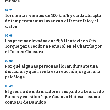
música
3
3
s
09:21
e
Tormentas, vientos de 100 km/h y caída abrupta
c
de temperatura: así avanzan el frente frío y el
o
n
ciclón
d
s
09:08
Los precios elevados que fijó Montevideo City
Torque para recibir a Peñarol en el Charrúa por
el Torneo Clausura
09:00
Por qué algunas personas lloran durante una
discusión y qué revela esa reacción, según una
psicóloga
08:49
El gremio de entrenadores respaldó a Leonardo
Ramos y cuestionó que Gustavo Matosas asuma
como DT de Danubio