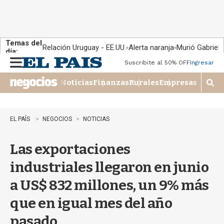
Temas del
Relación Uruguay - EE.UU.
Alerta naranja
Murió Gabriel 
día:
Suscribite al 50% OFF
Ingresar
M
e
Noticias
Finanzas
Rurales
Empresas
n
M
u
o
s
t
EL PAÍS
NEGOCIOS
NOTICIAS
r
a
Las exportaciones
r
b
industriales llegaron en junio
�
s
a US$ 832 millones, un 9% más
q
u
que en igual mes del año
e
d
pasado