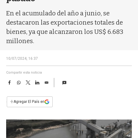
a
En el acumulado del año a junio, se
destacaron las exportaciones totales de
bienes, ya que alcanzaron los US$ 6.683
millones.
10/07/2024, 16:37
Compartir esta noticia
F
W
T
L
E
a
h
w
i
m
c
a
i
n
a
e
t
t
k
i
+
Agregar El País en
b
s
t
e
l
o
A
e
d
o
p
r
I
k
p
n