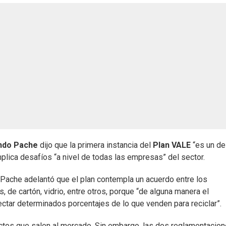
ndo Pache
dijo que la primera instancia del
Plan VALE
“es un de
lica desafíos “a nivel de todas las empresas” del sector.
 Pache adelantó que el plan contempla un acuerdo entre los
 de cartón, vidrio, entre otros, porque “de alguna manera el
ectar determinados porcentajes de lo que venden para reciclar”.
ctos que salen al mercado. Sin embargo, las dos reglamentacio