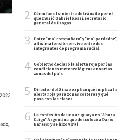
2
Cómo fue el siniestro de tránsito por el
que murió Gabriel Rossi, secretario
general de Drogas
3
Entre "mal compañero" y "mal perdedor",
altísima tensión en vivo entre dos
integrantes de programa radial
4
Gobierno declaró la alerta roja por las
condiciones meteorológicas en varias
zonas del país
5
Director del Sinae explicó qué implica la
alerta roja para zonas costeras y qué
 2023.
pasa con las clases
6
La confesión de una uruguaya en "Ahora
Caigo" Argentina que descolocó a Darío
sado,
Barassi y se hizo viral