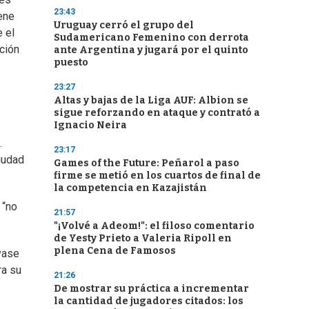
23:43
ene
Uruguay cerró el grupo del
e el
Sudamericano Femenino con derrota
ación
ante Argentina y jugará por el quinto
puesto
23:27
Altas y bajas de la Liga AUF: Albion se
sigue reforzando en ataque y contrató a
Ignacio Neira
.
23:17
iudad
Games of the Future: Peñarol a paso
firme se metió en los cuartos de final de
la competencia en Kazajistán
 “no
21:57
"¡Volvé a Adeom!": el filoso comentario
de Yesty Prieto a Valeria Ripoll en
plena Cena de Famosos
vase
ra su
21:26
De mostrar su práctica a incrementar
la cantidad de jugadores citados: los