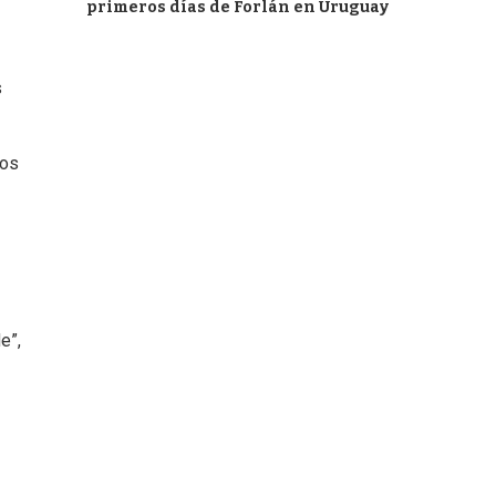
primeros días de Forlán en Uruguay
s
cos
e”,