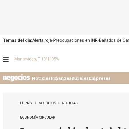
Temas del día:
Alerta roja
Preocupaciones en INR
Bañados de Ca
Montevideo, T 13° H 95%
M
e
n
u
Noticias
Finanzas
Rurales
Empresas
EL PAÍS
NEGOCIOS
NOTICIAS
ECONOMÍA CIRCULAR