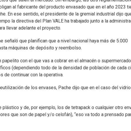
bligan al fabricante del producto envasado que en el año 2023 ti
he. En ese sentido, el presidente de la gremial industrial dijo qu
empo la directiva del Plan VALE ha trabajado junto a la administr
ra llevar adelante el proyecto.
che señaló que planifican que a nivel nacional haya más de 5.000
asta máquinas de depósito y reembolso.
 un papelito con el que vas a cobrar en el almacén o supermercado
ficos (dependiendo todo de la densidad de población de cada c
s de continuar con la operativa.
 reutilización de los envases, Pache dijo que en el caso del vidrio
plástico y de, por ejemplo, los de tetrapack o cualquier otro en
jores que son de papel y/o celofán), “eso va todo a prensado pa