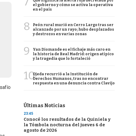
7
Qué significa la alerta roja decretada por
el gobierno y cómo se activa la operativa
en el país
8
Peón rural murió en Cerro Largo tras ser
alcanzado por un rayo; hubo desplazados
y destrozos en varias zonas
9
Yan Diomande es el fichaje más caro en
la historia de Real Madrid: origen atípico
y la tragedia que lo fortaleció
10
Ojeda recurrió a la Institución de
Derechos Humanos, tras no encontrar
respuesta en una denuncia contra Clavijo
safío
Últimas Noticias
23:45
Conocé los resultados de la Quiniela y
la Tómbola nocturna del jueves 6 de
agosto de 2026
nes