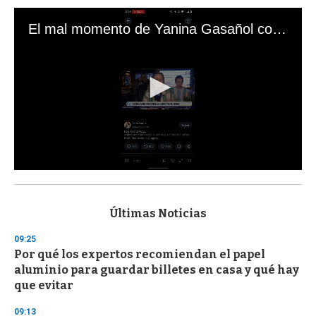
El mal momento de Yanina Gasañol con un hincha argentino en "Subrayado"
0
s
e
c
Últimas Noticias
o
n
09:25
d
Por qué los expertos recomiendan el papel
s
o
aluminio para guardar billetes en casa y qué hay
f
que evitar
3
3
s
09:13