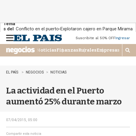
Tema
s del
Conflicto en el puerto
Explotaron cajero en Parque Miramar
día:
Suscribite al 50% OFF
Ingresar
M
e
Noticias
Finanzas
Rurales
Empresas
n
M
u
o
s
t
EL PAÍS
NEGOCIOS
NOTICIAS
r
a
La actividad en el Puerto
r
b
aumentó 25% durante marzo
�
s
q
u
07/04/2015, 05:00
e
d
Compartir esta noticia