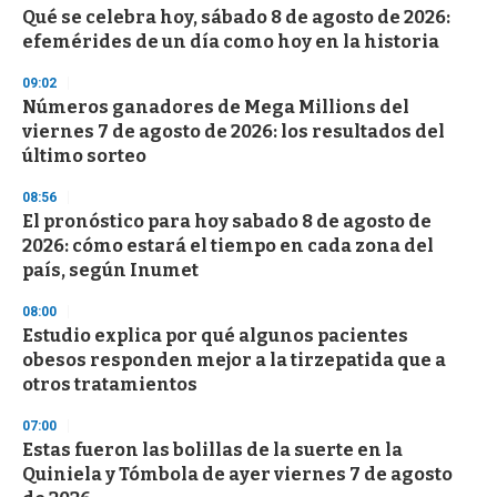
e
Qué se celebra hoy, sábado 8 de agosto de 2026:
c
efemérides de un día como hoy en la historia
o
n
d
09:02
s
Números ganadores de Mega Millions del
viernes 7 de agosto de 2026: los resultados del
último sorteo
08:56
El pronóstico para hoy sabado 8 de agosto de
2026: cómo estará el tiempo en cada zona del
país, según Inumet
08:00
Estudio explica por qué algunos pacientes
obesos responden mejor a la tirzepatida que a
otros tratamientos
07:00
Estas fueron las bolillas de la suerte en la
Quiniela y Tómbola de ayer viernes 7 de agosto