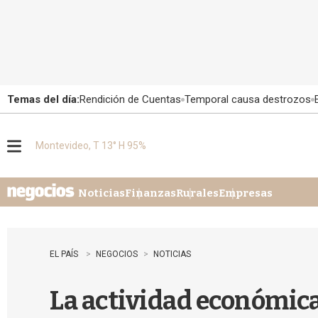
Temas del día:
Rendición de Cuentas
Temporal causa destrozos
Montevideo, T 13° H 95%
M
e
n
u
Noticias
Finanzas
Rurales
Empresas
EL PAÍS
NEGOCIOS
NOTICIAS
La actividad económica