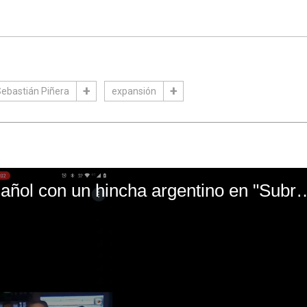
ebastián Piñera
expansión
El mal momento de Yanina Gasañol con un hin