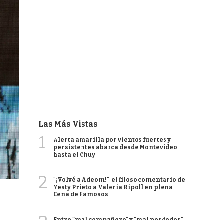
Las Más Vistas
1
Alerta amarilla por vientos fuertes y
persistentes abarca desde Montevideo
hasta el Chuy
2
"¡Volvé a Adeom!": el filoso comentario de
Yesty Prieto a Valeria Ripoll en plena
Cena de Famosos
Entre "mal compañero" y "mal perdedor",