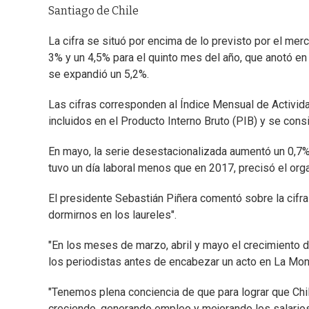
Santiago de Chile
La cifra se situó por encima de lo previsto por el mer
3% y un 4,5% para el quinto mes del año, que anotó en
se expandió un 5,2%.
Las cifras corresponden al Índice Mensual de Activid
incluidos en el Producto Interno Bruto (PIB) y se cons
En mayo, la serie desestacionalizada aumentó un 0,7% 
tuvo un día laboral menos que en 2017, precisó el or
El presidente Sebastián Piñera comentó sobre la cifra 
dormirnos en los laureles".
"En los meses de marzo, abril y mayo el crecimiento 
los periodistas antes de encabezar un acto en La Mo
"Tenemos plena conciencia de que para lograr que Chil
creciendo, generando empleo y mejorando los salarios