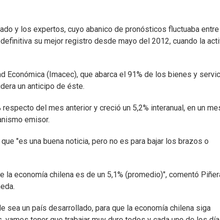
cado y los expertos, cuyo abanico de pronósticos fluctuaba entre
 definitiva su mejor registro desde mayo del 2012, cuando la act
ad Económica (Imacec), que abarca el 91% de los bienes y servi
idera un anticipo de éste.
respecto del mes anterior y creció un 5,2% interanual, en un me
ganismo emisor.
que "es una buena noticia, pero no es para bajar los brazos o
de la economía chilena es de un 5,1% (promedio)", comentó Piñer
neda.
e sea un país desarrollado, para que la economía chilena siga
, vamos tener que trabajar muy duro todos y cada uno de los dí