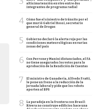
3
altísima tensión en vivo entre dos
integrantes de programa radial
4
Cómo fue el siniestro de tránsito por el
que murió Gabriel Rossi, secretario
general de Drogas
5
Gobierno declaró la alerta roja por las
condiciones meteorológicas en varias
zonas del país
6
Con Perrone y Manini distanciados, el FA
no tiene asegurados los votos para la
aprobación de la Rendición de Cuentas
7
El ministro de Ganadería, Alfredo Fratti,
le pone un freno a la reducción de la
jornada laboral y pide que los robots
aporten al BPS
8
La paradoja en la frontera con Brasil:
Rivera no construye edificios hace una