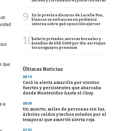
década y Livramento explota con obras
9
En la previa a discurso de Lacalle Pou,
 un
blancos se enfrascan en polémica
ividad
interna sobre qué oposición ejercer
10
Safaris privados, auroras boreales y
estadías de US$ 3.000 por día: así viajan
cios
los uruguayos premium
s que
Últimas Noticias
08:19
Cesó la alerta amarilla por vientos
fuertes y persistentes que abarcaba
desde Montevideo hasta el Chuy
a a
08:09
Un muerto, miles de personas sin luz,
árboles caídos y techos volados por el
temporal que ameritó alerta roja
07:52
as