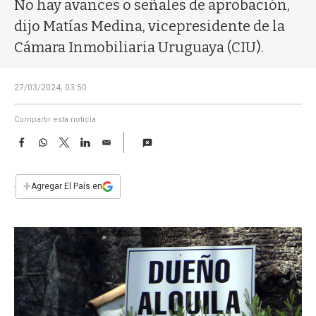
a
No hay avances o señales de aprobación,
dijo Matías Medina, vicepresidente de la
Cámara Inmobiliaria Uruguaya (CIU).
27/03/2024, 03:50
Compartir esta noticia
F
W
T
L
E
a
h
w
i
m
c
a
i
n
a
e
t
t
k
i
+
Agregar El País en
b
s
t
e
l
o
A
e
d
o
p
r
I
k
p
n