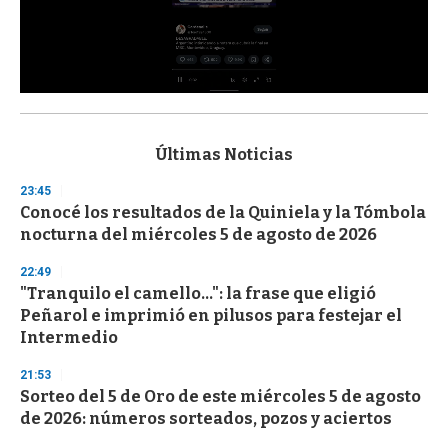
0
s
e
c
Últimas Noticias
o
n
23:45
d
Conocé los resultados de la Quiniela y la Tómbola
s
o
nocturna del miércoles 5 de agosto de 2026
f
3
22:49
3
s
"Tranquilo el camello...": la frase que eligió
e
Peñarol e imprimió en pilusos para festejar el
c
Intermedio
o
n
d
21:53
s
Sorteo del 5 de Oro de este miércoles 5 de agosto
de 2026: números sorteados, pozos y aciertos