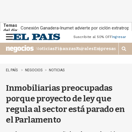
Temas
Conexión Ganadera
Inumet advierte por ciclón extratropi
del día:
Suscribite al 50% OFF
Ingresar
M
e
Noticias
Finanzas
Rurales
Empresas
n
M
u
o
s
t
EL PAÍS
NEGOCIOS
NOTICIAS
r
a
Inmobiliarias preocupadas
r
b
porque proyecto de ley que
�
s
regula al sector está parado en
q
u
el Parlamento
e
d