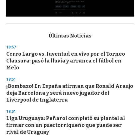
0
s
e
c
Últimas Noticias
o
n
18:57
d
Cerro Largo vs. Juventud en vivo por el Torneo
s
o
Clausura: pasó la lluvia y arranca el fútbol en
f
Melo
3
3
s
18:51
e
¡Bombazo! En España afirman que Ronald Araujo
c
deja Barcelona y será nuevo jugador del
o
n
Liverpool de Inglaterra
d
s
18:51
Liga Uruguaya: Peñarol completó su plantel al
firmar con un puertorriqueño que puede ser
rival de Uruguay