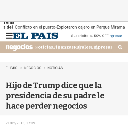
Tema
s del
Conflicto en el puerto
Explotaron cajero en Parque Miramar
día:
Suscribite al 50% OFF
Ingresar
M
e
Noticias
Finanzas
Rurales
Empresas
n
M
u
o
s
t
EL PAÍS
NEGOCIOS
NOTICIAS
r
a
Hijo de Trump dice que la
r
b
presidencia de su padre le
�
s
hace perder negocios
q
u
e
d
21/02/2018, 17:39