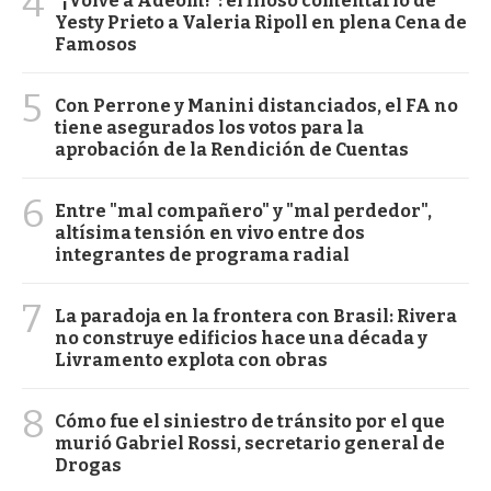
4
"¡Volvé a Adeom!": el filoso comentario de
Yesty Prieto a Valeria Ripoll en plena Cena de
Famosos
5
Con Perrone y Manini distanciados, el FA no
tiene asegurados los votos para la
aprobación de la Rendición de Cuentas
6
Entre "mal compañero" y "mal perdedor",
altísima tensión en vivo entre dos
integrantes de programa radial
7
La paradoja en la frontera con Brasil: Rivera
no construye edificios hace una década y
Livramento explota con obras
8
Cómo fue el siniestro de tránsito por el que
murió Gabriel Rossi, secretario general de
Drogas