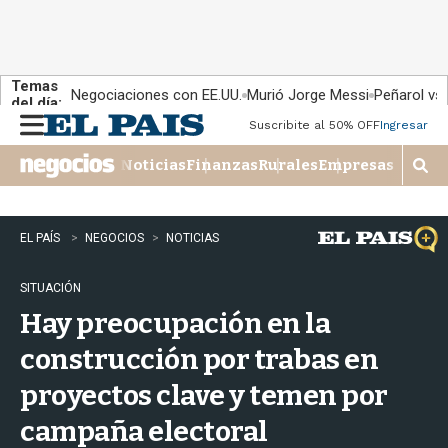
Temas
Negociaciones con EE.UU.
Murió Jorge Messi
Peñarol vs
del día:
Suscribite al 50% OFF
Ingresar
M
e
Noticias
Finanzas
Rurales
Empresas
n
M
u
o
s
t
EL PAÍS
NEGOCIOS
NOTICIAS
r
a
SITUACIÓN
r
b
Hay preocupación en la
�
s
construcción por trabas en
q
proyectos clave y temen por
u
e
campaña electoral
d