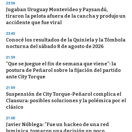
23:56
d
Jugaban Uruguay Montevideo y Paysandú,
s
o
tiraron la pelota afuera de la cancha y produjo un
f
accidente que fue viral
3
3
s
23:45
e
Conocé los resultados de la Quiniela y la Tómbola
c
nocturna del sábado 8 de agosto de 2026
o
n
d
21:59
s
"Que se juegue el fin de semana que viene": la
postura de Peñarol sobre la fijación del partido
ante City Torque
21:59
Suspensión de City Torque-Peñarol complica el
Clausura: posibles soluciones y la polémica por el
clásico
21:00
Javier Nóblega: "Fue un hackeo de una red
lumínica, tomaron una decisión un poco