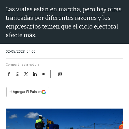
a
Las viales están en marcha, pero hay otras
trancadas por diferentes razones y los
empresarios temen que el ciclo electoral
afecte más.
02/05/2023, 04:00
Compartir esta noticia
F
W
T
L
E
a
h
w
i
m
c
a
i
n
a
e
t
t
k
i
+
Agregar El País en
b
s
t
e
l
o
A
e
d
o
p
r
I
k
p
n