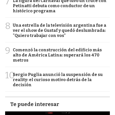
7
La figura del Carnaval que tuvo un cruce con
Petinatti debuta como conductor de un
histórico programa
8
Una estrella de la televisión argentina fue a
ver el show de Gustaf y quedó deslumbrada:
"Quiero trabajar con vos"
9
Comenzó la construcción del edificio más
alto de América Latina: superará los 470
metros
10
Sergio Puglia anunció la suspensión de su
reality: el curioso motivo detrás de la
decisión
Te puede interesar