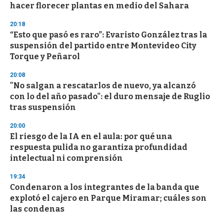
hacer florecer plantas en medio del Sahara
o
n
d
20:18
s
“Esto que pasó es raro”: Evaristo González tras la
suspensión del partido entre Montevideo City
Torque y Peñarol
20:08
"No salgan a rescatarlos de nuevo, ya alcanzó
con lo del año pasado": el duro mensaje de Ruglio
tras suspensión
20:00
El riesgo de la IA en el aula: por qué una
respuesta pulida no garantiza profundidad
intelectual ni comprensión
19:34
Condenaron a los integrantes de la banda que
explotó el cajero en Parque Miramar; cuáles son
las condenas