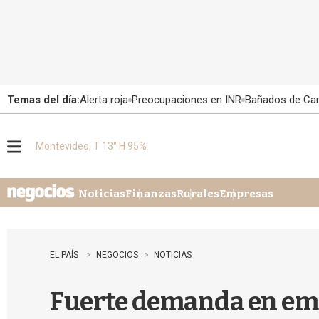
Temas del día:
Alerta roja
Preocupaciones en INR
Bañados de Ca
Montevideo, T 13° H 95%
M
e
n
u
Noticias
Finanzas
Rurales
Empresas
EL PAÍS
NEGOCIOS
NOTICIAS
Fuerte demanda en emis