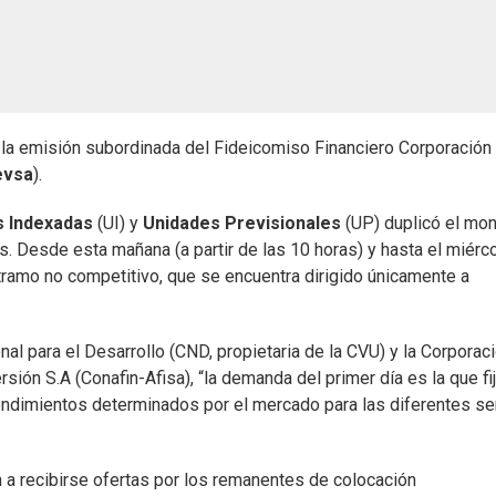
e la emisión subordinada del Fideicomiso Financiero Corporación 
evsa
).
s Indexadas
(UI) y
Unidades Previsionales
(UP) duplicó el mo
es. Desde esta mañana (a partir de las 10 horas) y hasta el miérc
l tramo no competitivo, que se encuentra dirigido únicamente a
l para el Desarrollo (CND, propietaria de la CVU) y la Corporac
ión S.A (Conafin-Afisa), “la demanda del primer día es la que fij
rendimientos determinados por el mercado para las diferentes se
 recibirse ofertas por los remanentes de colocación