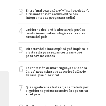
3
Entre "mal compañero" y "mal perdedor",
altísima tensión en vivo entre dos
integrantes de programa radial
4
Gobierno declaró la alerta roja por las
condiciones meteorológicas en varias
zonas del país
5
Director del Sinae explicó qué implica la
alerta roja para zonas costeras y qué
pasa con las clases
6
La confesión de una uruguaya en "Ahora
Caigo" Argentina que descolocó a Darío
Barassi y se hizo viral
7
Qué significa la alerta roja decretada por
el gobierno y cómo se activa la operativa
en el país