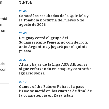
un
TikTok
23:45
Conocé los resultados de la Quiniela y
 está
la Tómbola nocturna del jueves 6 de
un
agosto de 2026
 un
23:43
Uruguay cerró el grupo del
Sudamericano Femenino con derrota
ante Argentina y jugará por el quinto
s
puesto
23:27
bía
Altas y bajas de la Liga AUF: Albion se
sigue reforzando en ataque y contrató a
 con
Ignacio Neira
23:17
Games of the Future: Peñarol a paso
firme se metió en los cuartos de final de
la competencia en Kazajistán