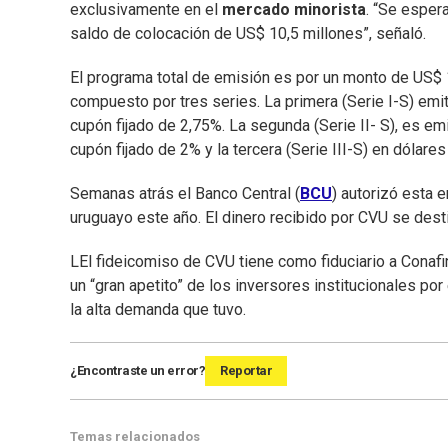
exclusivamente en el
mercado minorista
. “Se esper
saldo de colocación de US$ 10,5 millones”, señaló.
El programa total de emisión es por un monto de US$ 1
compuesto por tres series. La primera (Serie I-S) emi
cupón fijado de 2,75%. La segunda (Serie II- S), es em
cupón fijado de 2% y la tercera (Serie III-S) en dólare
Semanas atrás el Banco Central (
BCU
) autorizó esta 
uruguayo este año. El dinero recibido por CVU se desti
LEl fideicomiso de CVU tiene como fiduciario a Conafi
un “gran apetito” de los inversores institucionales por
la alta demanda que tuvo.
¿Encontraste un error?
Reportar
Temas relacionados