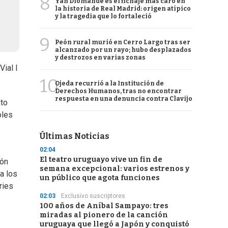
8
Yan Diomande es el fichaje más caro en
la historia de Real Madrid: origen atípico
y la tragedia que lo fortaleció
9
Peón rural murió en Cerro Largo tras ser
alcanzado por un rayo; hubo desplazados
y destrozos en varias zonas
Vial I
10
Ojeda recurrió a la Institución de
Derechos Humanos, tras no encontrar
respuesta en una denuncia contra Clavijo
nto
oles
Últimas Noticias
02:04
El teatro uruguayo vive un fin de
ión
semana excepcional: varios estrenos y
a los
un público que agota funciones
ries
02:03
Exclusivo suscriptores
100 años de Aníbal Sampayo: tres
miradas al pionero de la canción
uruguaya que llegó a Japón y conquistó