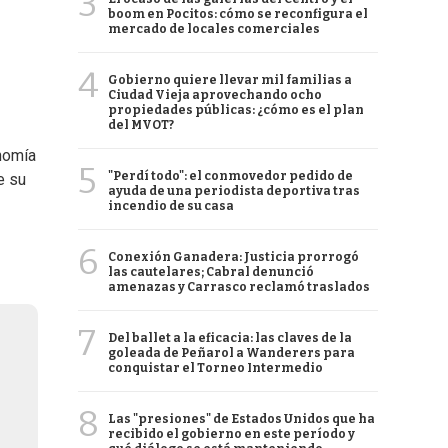
3
boom en Pocitos: cómo se reconfigura el
mercado de locales comerciales
4
Gobierno quiere llevar mil familias a
Ciudad Vieja aprovechando ocho
propiedades públicas: ¿cómo es el plan
del MVOT?
onomía
5
"Perdí todo": el conmovedor pedido de
e su
ayuda de una periodista deportiva tras
incendio de su casa
6
Conexión Ganadera: Justicia prorrogó
las cautelares; Cabral denunció
amenazas y Carrasco reclamó traslados
7
Del ballet a la eficacia: las claves de la
goleada de Peñarol a Wanderers para
conquistar el Torneo Intermedio
8
Las "presiones" de Estados Unidos que ha
recibido el gobierno en este período y