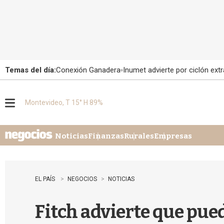
Temas del día:
Conexión Ganadera
Inumet advierte por ciclón extr
Montevideo, T 15° H 89%
M
e
n
u
Noticias
Finanzas
Rurales
Empresas
EL PAÍS
NEGOCIOS
NOTICIAS
Fitch advierte que pued