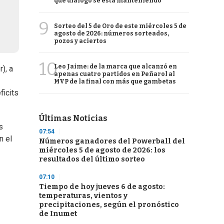
qué diálogo se está manteniendo
9
Sorteo del 5 de Oro de este miércoles 5 de
agosto de 2026: números sorteados,
pozos y aciertos
10
Leo Jaime: de la marca que alcanzó en
), a
apenas cuatro partidos en Peñarol al
MVP de la final con más que gambetas
ficits
Últimas Noticias
s
07:54
n el
Números ganadores del Powerball del
miércoles 5 de agosto de 2026: los
resultados del último sorteo
07:10
Tiempo de hoy jueves 6 de agosto:
temperaturas, vientos y
precipitaciones, según el pronóstico
de Inumet