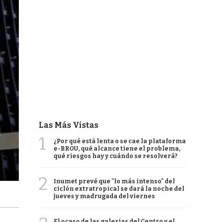
Las Más Vistas
1
¿Por qué está lenta o se cae la plataforma
e-BROU, qué alcance tiene el problema,
qué riesgos hay y cuándo se resolverá?
2
Inumet prevé que "lo más intenso" del
ciclón extratropical se dará la noche del
jueves y madrugada del viernes
El ocaso de las galerías del Centro y el