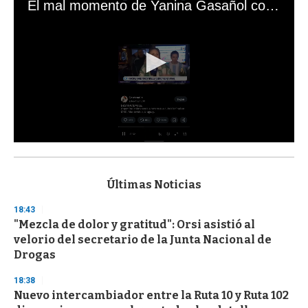
El mal momento de Yanina Gasañol con un hincha argentino en "Subrayado"
0
s
e
c
Últimas Noticias
o
n
18:43
d
"Mezcla de dolor y gratitud": Orsi asistió al
s
o
velorio del secretario de la Junta Nacional de
f
Drogas
3
3
s
18:38
e
Nuevo intercambiador entre la Ruta 10 y Ruta 102
c