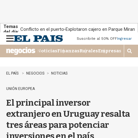
Temas
Conflicto en el puerto
Explotaron cajero en Parque Miram
del día:
Suscribite al 50% OFF
Ingresar
M
e
Noticias
Finanzas
Rurales
Empresas
n
M
u
o
s
t
EL PAÍS
NEGOCIOS
NOTICIAS
r
a
UNIÓN EUROPEA
r
b
El principal inversor
�
s
extranjero en Uruguay resalta
q
u
tres áreas para potenciar
e
d
inversiones en el país