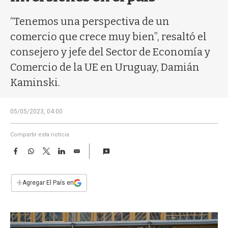
a
“Tenemos una perspectiva de un
comercio que crece muy bien”, resaltó el
consejero y jefe del Sector de Economía y
Comercio de la UE en Uruguay, Damián
Kaminski.
05/05/2023, 04:00
Compartir esta noticia
F
W
T
L
E
a
h
w
i
m
c
a
i
n
a
e
t
t
k
i
+
Agregar El País en
b
s
t
e
l
o
A
e
d
o
p
r
I
k
p
n