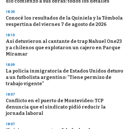
dio comienzo a sus obras: todos los detalles
o
n
d
18:30
s
Conocé los resultados de la Quiniela y la Tómbola
vespertina del viernes 7 de agosto de 2026
18:10
Así detuvieron al cantante de trap Nahuel One23
y a chilenos que explotaron un cajero en Parque
Miramar
18:09
La policía inmigratoria de Estados Unidos detuvo
a un futbolista argentino: "Tiene permiso de
trabajo vigente"
18:07
Conflicto en el puerto de Montevideo: TCP
denuncia que el sindicato pidió reducir la
jornada laboral
18:07