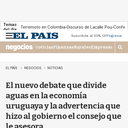
Temas
Terremoto en Colombia
Discurso de Lacalle Pou
Confere
del día:
Suscribite al 50% OFF
Ingresar
M
e
Noticias
Finanzas
Rurales
Empresas
n
M
u
o
s
t
EL PAÍS
NEGOCIOS
NOTICIAS
r
a
El nuevo debate que divide
r
b
aguas en la economía
�
s
uruguaya y la advertencia que
q
u
hizo al gobierno el consejo que
e
d
le asesora