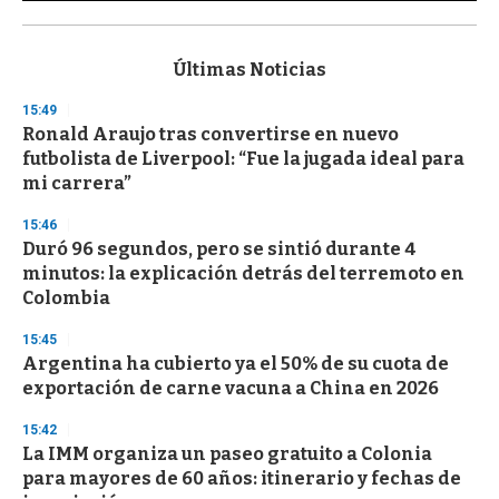
0
s
e
c
Últimas Noticias
o
n
15:49
d
Ronald Araujo tras convertirse en nuevo
s
o
futbolista de Liverpool: “Fue la jugada ideal para
f
mi carrera”
3
3
s
15:46
e
Duró 96 segundos, pero se sintió durante 4
c
minutos: la explicación detrás del terremoto en
o
n
Colombia
d
s
15:45
Argentina ha cubierto ya el 50% de su cuota de
exportación de carne vacuna a China en 2026
15:42
La IMM organiza un paseo gratuito a Colonia
para mayores de 60 años: itinerario y fechas de