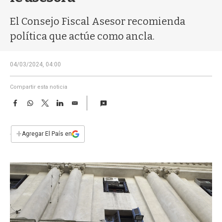
a
El Consejo Fiscal Asesor recomienda
política que actúe como ancla.
04/03/2024, 04:00
Compartir esta noticia
F
W
T
L
E
a
h
w
i
m
c
a
i
n
a
e
t
t
k
i
+
Agregar El País en
b
s
t
e
l
o
A
e
d
o
p
r
I
k
p
n